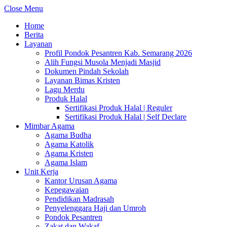
Close Menu
Home
Berita
Layanan
Profil Pondok Pesantren Kab. Semarang 2026
Alih Fungsi Musola Menjadi Masjid
Dokumen Pindah Sekolah
Layanan Bimas Kristen
Lagu Merdu
Produk Halal
Sertifikasi Produk Halal | Reguler
Sertifikasi Produk Halal | Self Declare
Mimbar Agama
Agama Budha
Agama Katolik
Agama Kristen
Agama Islam
Unit Kerja
Kantor Urusan Agama
Kepegawaian
Pendidikan Madrasah
Penyelenggara Haji dan Umroh
Pondok Pesantren
Zakat dan Wakaf