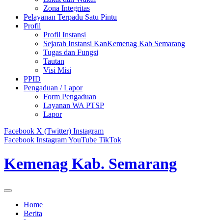
Zona Integritas
Pelayanan Terpadu Satu Pintu
Profil
Profil Instansi
Sejarah Instansi KanKemenag Kab Semarang
Tugas dan Fungsi
Tautan
Visi Misi
PPID
Pengaduan / Lapor
Form Pengaduan
Layanan WA PTSP
Lapor
Facebook
X (Twitter)
Instagram
Facebook
Instagram
YouTube
TikTok
Kemenag Kab. Semarang
Home
Berita