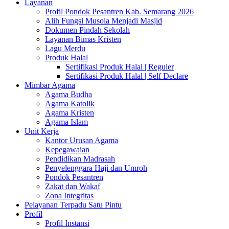
Layanan
Profil Pondok Pesantren Kab. Semarang 2026
Alih Fungsi Musola Menjadi Masjid
Dokumen Pindah Sekolah
Layanan Bimas Kristen
Lagu Merdu
Produk Halal
Sertifikasi Produk Halal | Reguler
Sertifikasi Produk Halal | Self Declare
Mimbar Agama
Agama Budha
Agama Katolik
Agama Kristen
Agama Islam
Unit Kerja
Kantor Urusan Agama
Kepegawaian
Pendidikan Madrasah
Penyelenggara Haji dan Umroh
Pondok Pesantren
Zakat dan Wakaf
Zona Integritas
Pelayanan Terpadu Satu Pintu
Profil
Profil Instansi