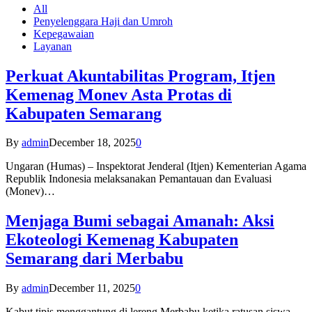
All
Penyelenggara Haji dan Umroh
Kepegawaian
Layanan
Perkuat Akuntabilitas Program, Itjen
Kemenag Monev Asta Protas di
Kabupaten Semarang
By
admin
December 18, 2025
0
Ungaran (Humas) – Inspektorat Jenderal (Itjen) Kementerian Agama
Republik Indonesia melaksanakan Pemantauan dan Evaluasi
(Monev)…
Menjaga Bumi sebagai Amanah: Aksi
Ekoteologi Kemenag Kabupaten
Semarang dari Merbabu
By
admin
December 11, 2025
0
Kabut tipis menggantung di lereng Merbabu ketika ratusan siswa-