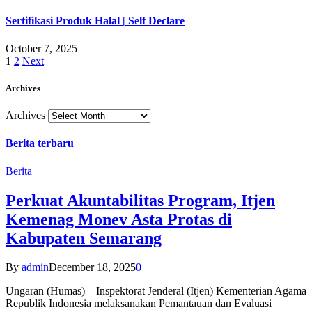
Sertifikasi Produk Halal | Self Declare
October 7, 2025
1
2
Next
Archives
Archives
Berita terbaru
Berita
Perkuat Akuntabilitas Program, Itjen
Kemenag Monev Asta Protas di
Kabupaten Semarang
By
admin
December 18, 2025
0
Ungaran (Humas) – Inspektorat Jenderal (Itjen) Kementerian Agama
Republik Indonesia melaksanakan Pemantauan dan Evaluasi