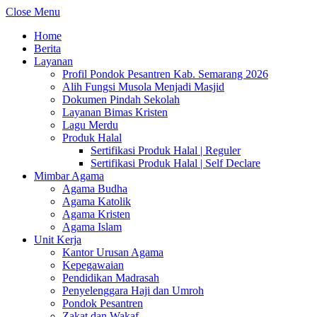
Close Menu
Home
Berita
Layanan
Profil Pondok Pesantren Kab. Semarang 2026
Alih Fungsi Musola Menjadi Masjid
Dokumen Pindah Sekolah
Layanan Bimas Kristen
Lagu Merdu
Produk Halal
Sertifikasi Produk Halal | Reguler
Sertifikasi Produk Halal | Self Declare
Mimbar Agama
Agama Budha
Agama Katolik
Agama Kristen
Agama Islam
Unit Kerja
Kantor Urusan Agama
Kepegawaian
Pendidikan Madrasah
Penyelenggara Haji dan Umroh
Pondok Pesantren
Zakat dan Wakaf