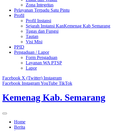
Zona Integritas
Pelayanan Terpadu Satu Pintu
Profil
Profil Instansi
Sejarah Instansi KanKemenag Kab Semarang
Tugas dan Fungsi
Tautan
Visi Misi
PPID
Pengaduan / Lapor
Form Pengaduan
Layanan WA PTSP
Lapor
Facebook
X (Twitter)
Instagram
Facebook
Instagram
YouTube
TikTok
Kemenag Kab. Semarang
Home
Berita