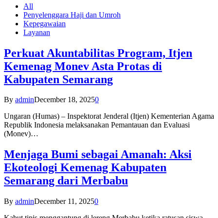
All
Penyelenggara Haji dan Umroh
Kepegawaian
Layanan
Perkuat Akuntabilitas Program, Itjen
Kemenag Monev Asta Protas di
Kabupaten Semarang
By
admin
December 18, 2025
0
Ungaran (Humas) – Inspektorat Jenderal (Itjen) Kementerian Agama
Republik Indonesia melaksanakan Pemantauan dan Evaluasi
(Monev)…
Menjaga Bumi sebagai Amanah: Aksi
Ekoteologi Kemenag Kabupaten
Semarang dari Merbabu
By
admin
December 11, 2025
0
Kabut tipis menggantung di lereng Merbabu ketika ratusan siswa-