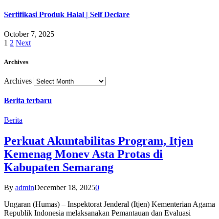
Sertifikasi Produk Halal | Self Declare
October 7, 2025
1
2
Next
Archives
Archives
Berita terbaru
Berita
Perkuat Akuntabilitas Program, Itjen
Kemenag Monev Asta Protas di
Kabupaten Semarang
By
admin
December 18, 2025
0
Ungaran (Humas) – Inspektorat Jenderal (Itjen) Kementerian Agama
Republik Indonesia melaksanakan Pemantauan dan Evaluasi