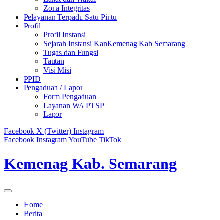
Zona Integritas
Pelayanan Terpadu Satu Pintu
Profil
Profil Instansi
Sejarah Instansi KanKemenag Kab Semarang
Tugas dan Fungsi
Tautan
Visi Misi
PPID
Pengaduan / Lapor
Form Pengaduan
Layanan WA PTSP
Lapor
Facebook
X (Twitter)
Instagram
Facebook
Instagram
YouTube
TikTok
Kemenag Kab. Semarang
Home
Berita