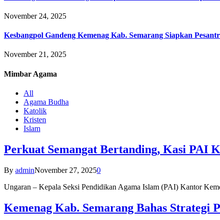
November 24, 2025
Kesbangpol Gandeng Kemenag Kab. Semarang Siapkan Pesantr
November 21, 2025
Mimbar
Agama
All
Agama Budha
Katolik
Kristen
Islam
Perkuat Semangat Bertanding, Kasi PAI 
By
admin
November 27, 2025
0
Ungaran – Kepala Seksi Pendidikan Agama Islam (PAI) Kantor K
Kemenag Kab. Semarang Bahas Strategi P