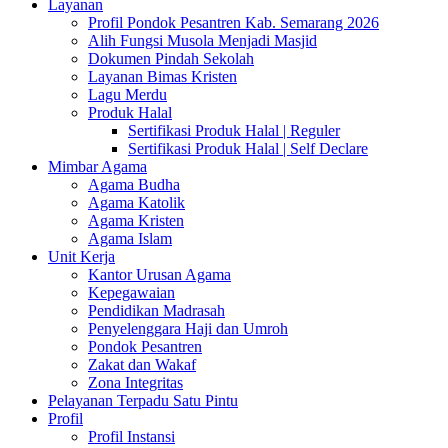
Layanan
Profil Pondok Pesantren Kab. Semarang 2026
Alih Fungsi Musola Menjadi Masjid
Dokumen Pindah Sekolah
Layanan Bimas Kristen
Lagu Merdu
Produk Halal
Sertifikasi Produk Halal | Reguler
Sertifikasi Produk Halal | Self Declare
Mimbar Agama
Agama Budha
Agama Katolik
Agama Kristen
Agama Islam
Unit Kerja
Kantor Urusan Agama
Kepegawaian
Pendidikan Madrasah
Penyelenggara Haji dan Umroh
Pondok Pesantren
Zakat dan Wakaf
Zona Integritas
Pelayanan Terpadu Satu Pintu
Profil
Profil Instansi