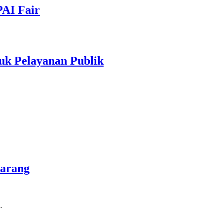
PAI Fair
uk Pelayanan Publik
marang
…