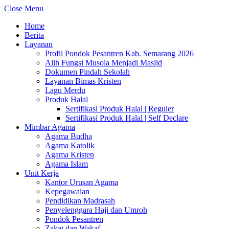
Close Menu
Home
Berita
Layanan
Profil Pondok Pesantren Kab. Semarang 2026
Alih Fungsi Musola Menjadi Masjid
Dokumen Pindah Sekolah
Layanan Bimas Kristen
Lagu Merdu
Produk Halal
Sertifikasi Produk Halal | Reguler
Sertifikasi Produk Halal | Self Declare
Mimbar Agama
Agama Budha
Agama Katolik
Agama Kristen
Agama Islam
Unit Kerja
Kantor Urusan Agama
Kepegawaian
Pendidikan Madrasah
Penyelenggara Haji dan Umroh
Pondok Pesantren
Zakat dan Wakaf