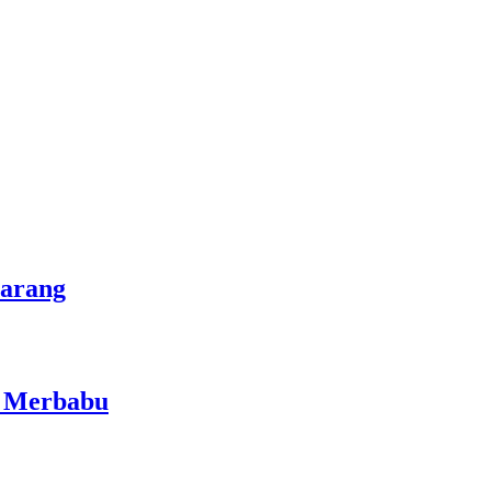
marang
i Merbabu