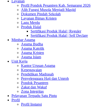
Layanan
Profil Pondok Pesantren Kab. Semarang 2026
Alih Fungsi Musola Menjadi Masjid
Dokumen Pindah Sekolah
Layanan Bimas Kristen
Lagu Merdu
Produk Halal
Sertifikasi Produk Halal | Reguler
Sertifikasi Produk Halal | Self Declare
Mimbar Agama
Agama Budha
Agama Katolik
Agama Kristen
Agama Islam
Unit Kerja
Kantor Urusan Agama
Kepegawaian
Pendidikan Madrasah
Penyelenggara Haji dan Umroh
Pondok Pesantren
Zakat dan Wakaf
Zona Integritas
Pelayanan Terpadu Satu Pintu
Profil
Profil Instansi