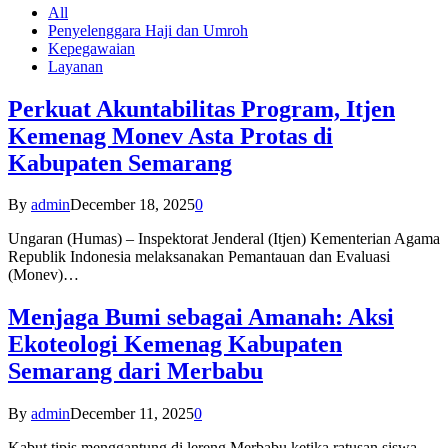
All
Penyelenggara Haji dan Umroh
Kepegawaian
Layanan
Perkuat Akuntabilitas Program, Itjen
Kemenag Monev Asta Protas di
Kabupaten Semarang
By
admin
December 18, 2025
0
Ungaran (Humas) – Inspektorat Jenderal (Itjen) Kementerian Agama
Republik Indonesia melaksanakan Pemantauan dan Evaluasi
(Monev)…
Menjaga Bumi sebagai Amanah: Aksi
Ekoteologi Kemenag Kabupaten
Semarang dari Merbabu
By
admin
December 11, 2025
0
Kabut tipis menggantung di lereng Merbabu ketika ratusan siswa-