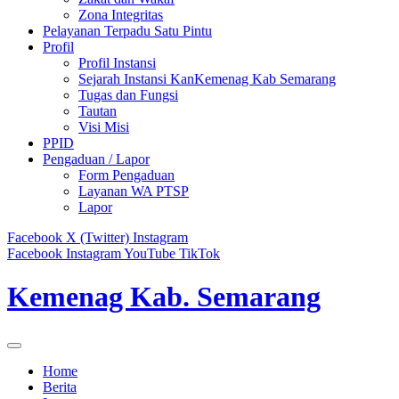
Zona Integritas
Pelayanan Terpadu Satu Pintu
Profil
Profil Instansi
Sejarah Instansi KanKemenag Kab Semarang
Tugas dan Fungsi
Tautan
Visi Misi
PPID
Pengaduan / Lapor
Form Pengaduan
Layanan WA PTSP
Lapor
Facebook
X (Twitter)
Instagram
Facebook
Instagram
YouTube
TikTok
Kemenag Kab. Semarang
Home
Berita