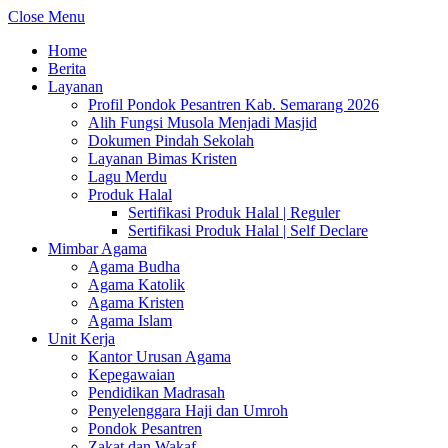
Close Menu
Home
Berita
Layanan
Profil Pondok Pesantren Kab. Semarang 2026
Alih Fungsi Musola Menjadi Masjid
Dokumen Pindah Sekolah
Layanan Bimas Kristen
Lagu Merdu
Produk Halal
Sertifikasi Produk Halal | Reguler
Sertifikasi Produk Halal | Self Declare
Mimbar Agama
Agama Budha
Agama Katolik
Agama Kristen
Agama Islam
Unit Kerja
Kantor Urusan Agama
Kepegawaian
Pendidikan Madrasah
Penyelenggara Haji dan Umroh
Pondok Pesantren
Zakat dan Wakaf