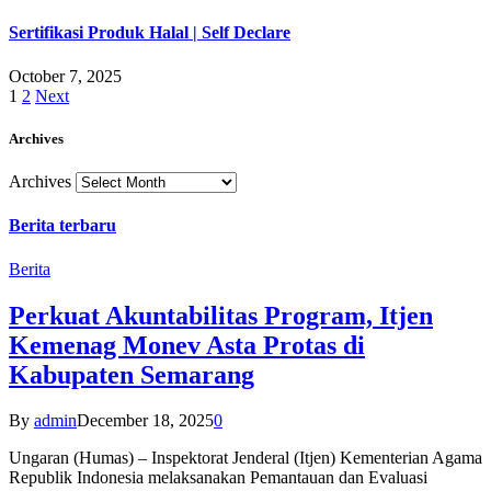
Sertifikasi Produk Halal | Self Declare
October 7, 2025
1
2
Next
Archives
Archives
Berita terbaru
Berita
Perkuat Akuntabilitas Program, Itjen
Kemenag Monev Asta Protas di
Kabupaten Semarang
By
admin
December 18, 2025
0
Ungaran (Humas) – Inspektorat Jenderal (Itjen) Kementerian Agama
Republik Indonesia melaksanakan Pemantauan dan Evaluasi