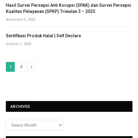
Hasil Survei Persepsi Anti Korupsi (SPAK) dan Survei Persepsi
Kualitas Pelayanan (SPKP) Triwulan 3 – 2025
November 5, 2025
Sertifikasi Produk Halal | Self Declare
October 7, 2025
N
1
2
e
x
t
ARCHIVES