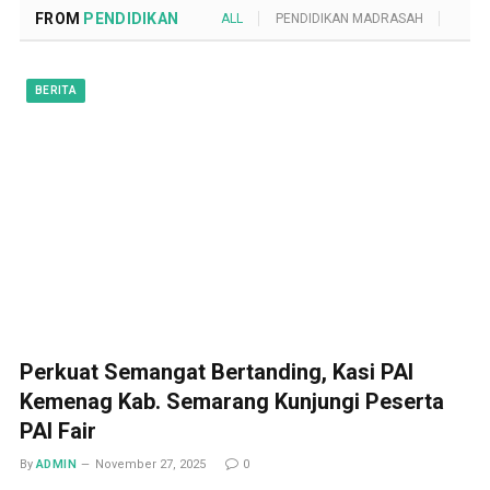
FROM
PENDIDIKAN
ALL
PENDIDIKAN MADRASAH
POND
BERITA
Perkuat Semangat Bertanding, Kasi PAI
Kemenag Kab. Semarang Kunjungi Peserta
PAI Fair
By
ADMIN
November 27, 2025
0