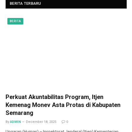
BERITA TERBARU
BERITA
Perkuat Akuntabilitas Program, Itjen
Kemenag Monev Asta Protas di Kabupaten
Semarang
By
ADMIN
December 18, 2025
0
Ungaran (Humas) – Inspektorat Jenderal (Itjen) Kementerian