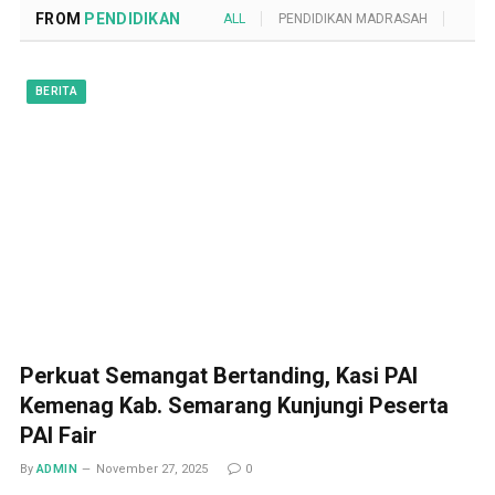
FROM
PENDIDIKAN
ALL
PENDIDIKAN MADRASAH
POND
BERITA
Perkuat Semangat Bertanding, Kasi PAI
Kemenag Kab. Semarang Kunjungi Peserta
PAI Fair
By
ADMIN
November 27, 2025
0