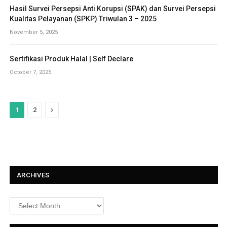
Hasil Survei Persepsi Anti Korupsi (SPAK) dan Survei Persepsi
Kualitas Pelayanan (SPKP) Triwulan 3 – 2025
November 5, 2025
Sertifikasi Produk Halal | Self Declare
October 7, 2025
N
1
2
e
x
t
ARCHIVES