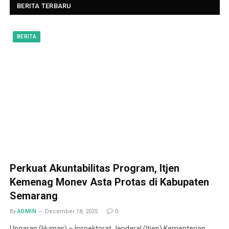
BERITA TERBARU
BERITA
Perkuat Akuntabilitas Program, Itjen
Kemenag Monev Asta Protas di Kabupaten
Semarang
By
ADMIN
December 18, 2025
0
Ungaran (Humas) – Inspektorat Jenderal (Itjen) Kementerian