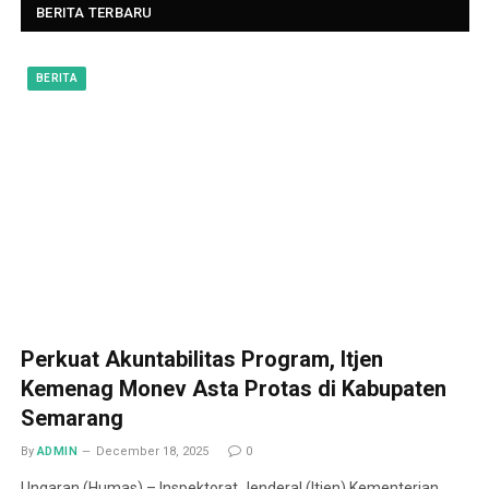
BERITA TERBARU
BERITA
Perkuat Akuntabilitas Program, Itjen
Kemenag Monev Asta Protas di Kabupaten
Semarang
By
ADMIN
December 18, 2025
0
Ungaran (Humas) – Inspektorat Jenderal (Itjen) Kementerian