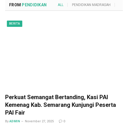
FROM
PENDIDIKAN
ALL
PENDIDIKAN MADRASAH
POND
BERITA
Perkuat Semangat Bertanding, Kasi PAI
Kemenag Kab. Semarang Kunjungi Peserta
PAI Fair
By
ADMIN
November 27, 2025
0