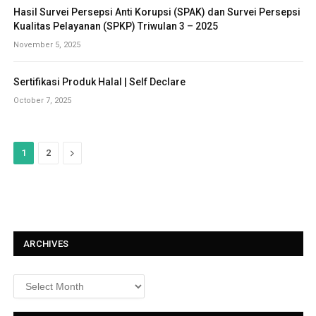
Hasil Survei Persepsi Anti Korupsi (SPAK) dan Survei Persepsi
Kualitas Pelayanan (SPKP) Triwulan 3 – 2025
November 5, 2025
Sertifikasi Produk Halal | Self Declare
October 7, 2025
N
1
2
e
x
t
ARCHIVES