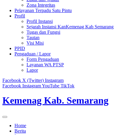
Zona Integritas
Pelayanan Terpadu Satu Pintu
Profil
Profil Instansi
Sejarah Instansi KanKemenag Kab Semarang
Tugas dan Fungsi
Tautan
Visi Misi
PPID
Pengaduan / Lapor
Form Pengaduan
Layanan WA PTSP
Lapor
Facebook
X (Twitter)
Instagram
Facebook
Instagram
YouTube
TikTok
Kemenag Kab. Semarang
Home
Berita