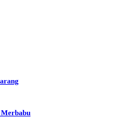
marang
i Merbabu