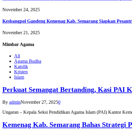
November 24, 2025
Kesbangpol Gandeng Kemenag Kab. Semarang Siapkan Pesantr
November 21, 2025
Mimbar
Agama
All
Agama Budha
Katolik
Kristen
Islam
Perkuat Semangat Bertanding, Kasi PAI 
By
admin
November 27, 2025
0
Ungaran – Kepala Seksi Pendidikan Agama Islam (PAI) Kantor K
Kemenag Kab. Semarang Bahas Strategi P