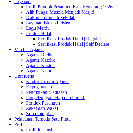
Layanan
Profil Pondok Pesantren Kab. Semarang 2026
Alih Fungsi Musola Menjadi Masjid
Dokumen Pindah Sekolah
Layanan Bimas Kristen
Lagu Merdu
Produk Halal
Sertifikasi Produk Halal | Reguler
Sertifikasi Produk Halal | Self Declare
Mimbar Agama
Agama Budha
Agama Katolik
Agama Kristen
Agama Islam
Unit Kerja
Kantor Urusan Agama
Kepegawaian
Pendidikan Madrasah
Penyelenggara Haji dan Umroh
Pondok Pesantren
Zakat dan Wakaf
Zona Integritas
Pelayanan Terpadu Satu Pintu
Profil
Profil Instansi