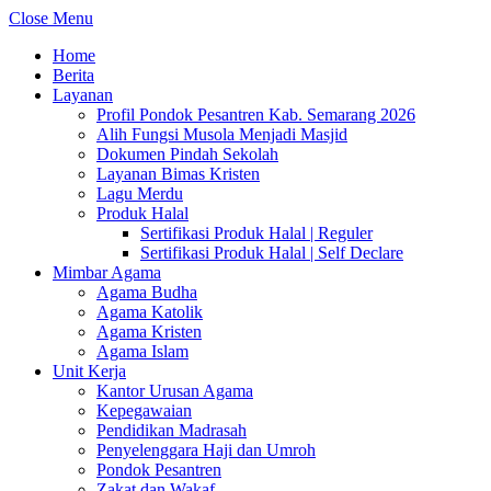
Close Menu
Home
Berita
Layanan
Profil Pondok Pesantren Kab. Semarang 2026
Alih Fungsi Musola Menjadi Masjid
Dokumen Pindah Sekolah
Layanan Bimas Kristen
Lagu Merdu
Produk Halal
Sertifikasi Produk Halal | Reguler
Sertifikasi Produk Halal | Self Declare
Mimbar Agama
Agama Budha
Agama Katolik
Agama Kristen
Agama Islam
Unit Kerja
Kantor Urusan Agama
Kepegawaian
Pendidikan Madrasah
Penyelenggara Haji dan Umroh
Pondok Pesantren
Zakat dan Wakaf