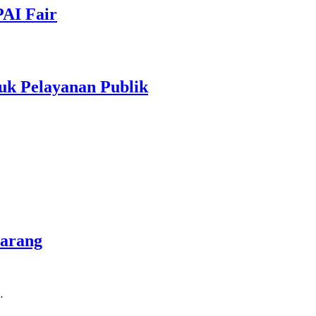
PAI Fair
uk Pelayanan Publik
marang
…