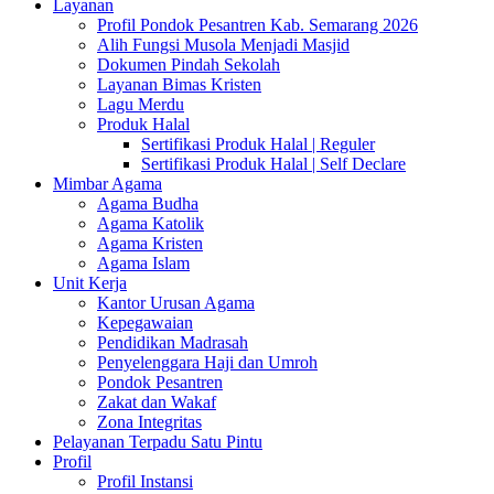
Layanan
Profil Pondok Pesantren Kab. Semarang 2026
Alih Fungsi Musola Menjadi Masjid
Dokumen Pindah Sekolah
Layanan Bimas Kristen
Lagu Merdu
Produk Halal
Sertifikasi Produk Halal | Reguler
Sertifikasi Produk Halal | Self Declare
Mimbar Agama
Agama Budha
Agama Katolik
Agama Kristen
Agama Islam
Unit Kerja
Kantor Urusan Agama
Kepegawaian
Pendidikan Madrasah
Penyelenggara Haji dan Umroh
Pondok Pesantren
Zakat dan Wakaf
Zona Integritas
Pelayanan Terpadu Satu Pintu
Profil
Profil Instansi