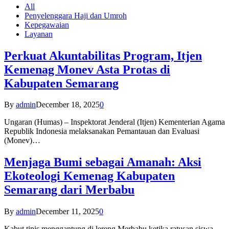
All
Penyelenggara Haji dan Umroh
Kepegawaian
Layanan
Perkuat Akuntabilitas Program, Itjen
Kemenag Monev Asta Protas di
Kabupaten Semarang
By
admin
December 18, 2025
0
Ungaran (Humas) – Inspektorat Jenderal (Itjen) Kementerian Agama
Republik Indonesia melaksanakan Pemantauan dan Evaluasi
(Monev)…
Menjaga Bumi sebagai Amanah: Aksi
Ekoteologi Kemenag Kabupaten
Semarang dari Merbabu
By
admin
December 11, 2025
0
Kabut tipis menggantung di lereng Merbabu ketika ratusan siswa-