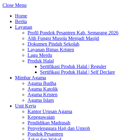
Close Menu
Home
Berita
Layanan
Profil Pondok Pesantren Kab. Semarang 2026
Alih Fungsi Musola Menjadi Masjid
Dokumen Pindah Sekolah
Layanan Bimas Kristen
Lagu Merdu
Produk Halal
Sertifikasi Produk Halal | Reguler
Sertifikasi Produk Halal | Self Declare
Mimbar Agama
Agama Budha
Agama Katolik
Agama Kristen
Agama Islam
Unit Kerja
Kantor Urusan Agama
Kepegawaian
Pendidikan Madrasah
Penyelenggara Haji dan Umroh
Pondok Pesantren
Zakat dan Wakaf