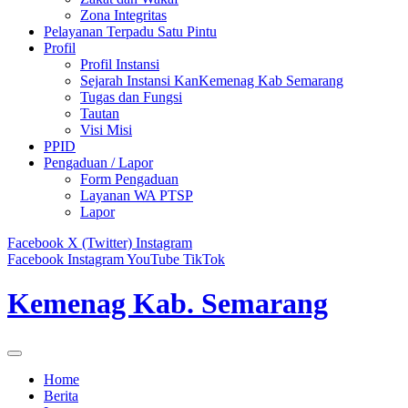
Zona Integritas
Pelayanan Terpadu Satu Pintu
Profil
Profil Instansi
Sejarah Instansi KanKemenag Kab Semarang
Tugas dan Fungsi
Tautan
Visi Misi
PPID
Pengaduan / Lapor
Form Pengaduan
Layanan WA PTSP
Lapor
Facebook
X (Twitter)
Instagram
Facebook
Instagram
YouTube
TikTok
Kemenag Kab. Semarang
Home
Berita