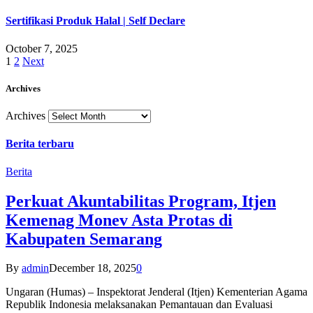
Sertifikasi Produk Halal | Self Declare
October 7, 2025
1
2
Next
Archives
Archives
Berita terbaru
Berita
Perkuat Akuntabilitas Program, Itjen
Kemenag Monev Asta Protas di
Kabupaten Semarang
By
admin
December 18, 2025
0
Ungaran (Humas) – Inspektorat Jenderal (Itjen) Kementerian Agama
Republik Indonesia melaksanakan Pemantauan dan Evaluasi