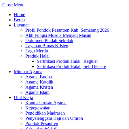
Close Menu
Home
Berita
Layanan
Profil Pondok Pesantren Kab. Semarang 2026
Alih Fungsi Musola Menjadi Masjid
Dokumen Pindah Sekolah
Layanan Bimas Kristen
Lagu Merdu
Produk Halal
Sertifikasi Produk Halal | Reguler
Sertifikasi Produk Halal | Self Declare
Mimbar Agama
Agama Budha
Agama Katolik
Agama Kristen
Agama Islam
Unit Kerja
Kantor Urusan Agama
Kepegawaian
Pendidikan Madrasah
Penyelenggara Haji dan Umroh
Pondok Pesantren
Zakat dan Wakaf