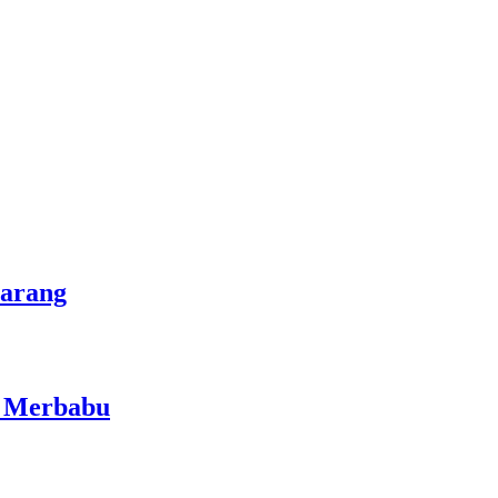
marang
i Merbabu