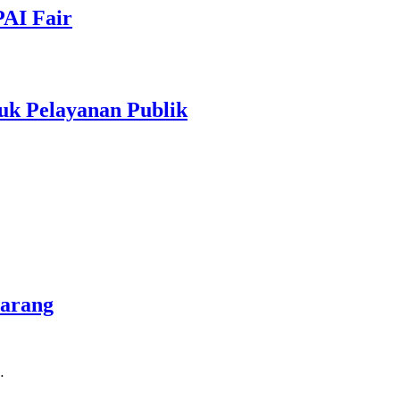
PAI Fair
uk Pelayanan Publik
marang
…