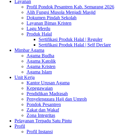
Layanan
Profil Pondok Pesantren Kab. Semarang 2026
Alih Fungsi Musola Menjadi Masjid
Dokumen Pindah Sekolah
Layanan Bimas Kristen
Lagu Merdu
Produk Halal
Sertifikasi Produk Halal | Reguler
Sertifikasi Produk Halal | Self Declare
Mimbar Agama
Agama Budha
Agama Katolik
Agama Kristen
Agama Islam
Unit Kerja
Kantor Urusan Agama
Kepegawaian
Pendidikan Madrasah
Penyelenggara Haji dan Umroh
Pondok Pesantren
Zakat dan Wakaf
Zona Integritas
Pelayanan Terpadu Satu Pintu
Profil
Profil Instansi