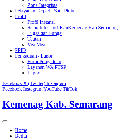
Zona Integritas
Pelayanan Terpadu Satu Pintu
Profil
Profil Instansi
Sejarah Instansi KanKemenag Kab Semarang
Tugas dan Fungsi
Tautan
Visi Misi
PPID
Pengaduan / Lapor
Form Pengaduan
Layanan WA PTSP
Lapor
Facebook
X (Twitter)
Instagram
Facebook
Instagram
YouTube
TikTok
Kemenag Kab. Semarang
Home
Berita