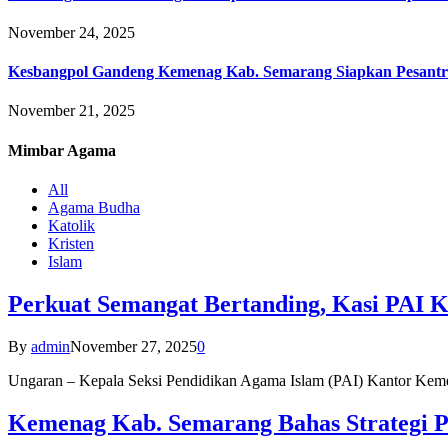
November 24, 2025
Kesbangpol Gandeng Kemenag Kab. Semarang Siapkan Pesantr
November 21, 2025
Mimbar
Agama
All
Agama Budha
Katolik
Kristen
Islam
Perkuat Semangat Bertanding, Kasi PAI 
By
admin
November 27, 2025
0
Ungaran – Kepala Seksi Pendidikan Agama Islam (PAI) Kantor K
Kemenag Kab. Semarang Bahas Strategi P