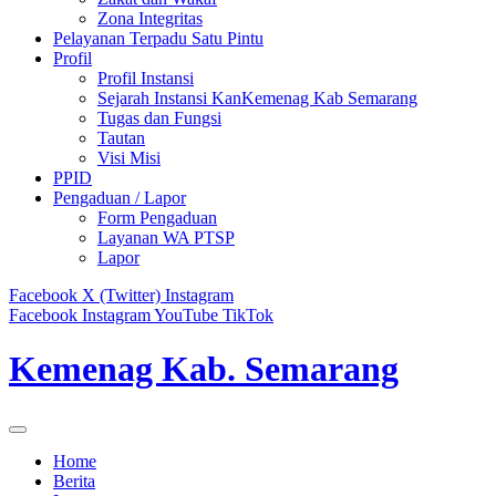
Zona Integritas
Pelayanan Terpadu Satu Pintu
Profil
Profil Instansi
Sejarah Instansi KanKemenag Kab Semarang
Tugas dan Fungsi
Tautan
Visi Misi
PPID
Pengaduan / Lapor
Form Pengaduan
Layanan WA PTSP
Lapor
Facebook
X (Twitter)
Instagram
Facebook
Instagram
YouTube
TikTok
Kemenag Kab. Semarang
Home
Berita