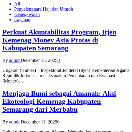
All
Penyelenggara Haji dan Umroh
Kepegawaian
Layanan
Perkuat Akuntabilitas Program, Itjen
Kemenag Monev Asta Protas di
Kabupaten Semarang
By
admin
December 18, 2025
0
Ungaran (Humas) – Inspektorat Jenderal (Itjen) Kementerian Agama
Republik Indonesia melaksanakan Pemantauan dan Evaluasi
(Monev)…
Menjaga Bumi sebagai Amanah: Aksi
Ekoteologi Kemenag Kabupaten
Semarang dari Merbabu
By
admin
December 11, 2025
0
Kabut tipis menggantung di lereng Merbabu ketika ratusan siswa-