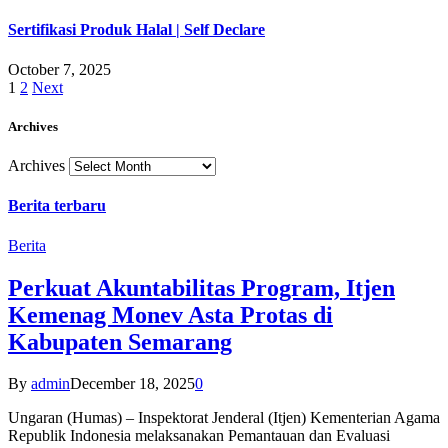
Sertifikasi Produk Halal | Self Declare
October 7, 2025
1
2
Next
Archives
Archives
Berita terbaru
Berita
Perkuat Akuntabilitas Program, Itjen
Kemenag Monev Asta Protas di
Kabupaten Semarang
By
admin
December 18, 2025
0
Ungaran (Humas) – Inspektorat Jenderal (Itjen) Kementerian Agama
Republik Indonesia melaksanakan Pemantauan dan Evaluasi