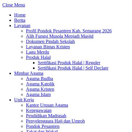
Close Menu
Home
Berita
Layanan
Profil Pondok Pesantren Kab. Semarang 2026
Alih Fungsi Musola Menjadi Masjid
Dokumen Pindah Sekolah
Layanan Bimas Kristen
Lagu Merdu
Produk Halal
Sertifikasi Produk Halal | Reguler
Sertifikasi Produk Halal | Self Declare
Mimbar Agama
Agama Budha
Agama Katolik
Agama Kristen
Agama Islam
Unit Kerja
Kantor Urusan Agama
Kepegawaian
Pendidikan Madrasah
Penyelenggara Haji dan Umroh
Pondok Pesantren
Zakat dan Wakaf