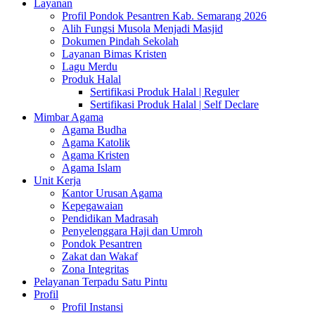
Layanan
Profil Pondok Pesantren Kab. Semarang 2026
Alih Fungsi Musola Menjadi Masjid
Dokumen Pindah Sekolah
Layanan Bimas Kristen
Lagu Merdu
Produk Halal
Sertifikasi Produk Halal | Reguler
Sertifikasi Produk Halal | Self Declare
Mimbar Agama
Agama Budha
Agama Katolik
Agama Kristen
Agama Islam
Unit Kerja
Kantor Urusan Agama
Kepegawaian
Pendidikan Madrasah
Penyelenggara Haji dan Umroh
Pondok Pesantren
Zakat dan Wakaf
Zona Integritas
Pelayanan Terpadu Satu Pintu
Profil
Profil Instansi