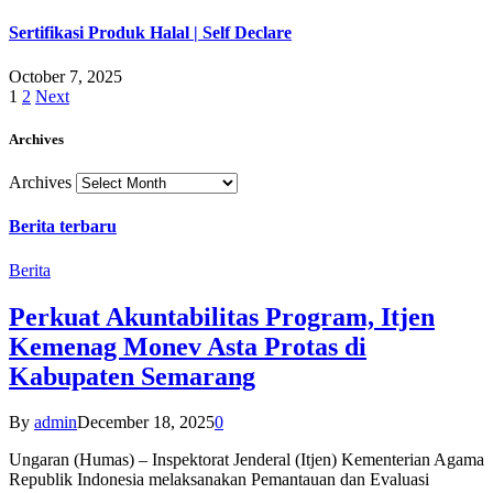
Sertifikasi Produk Halal | Self Declare
October 7, 2025
1
2
Next
Archives
Archives
Berita terbaru
Berita
Perkuat Akuntabilitas Program, Itjen
Kemenag Monev Asta Protas di
Kabupaten Semarang
By
admin
December 18, 2025
0
Ungaran (Humas) – Inspektorat Jenderal (Itjen) Kementerian Agama
Republik Indonesia melaksanakan Pemantauan dan Evaluasi