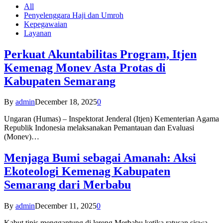
All
Penyelenggara Haji dan Umroh
Kepegawaian
Layanan
Perkuat Akuntabilitas Program, Itjen
Kemenag Monev Asta Protas di
Kabupaten Semarang
By
admin
December 18, 2025
0
Ungaran (Humas) – Inspektorat Jenderal (Itjen) Kementerian Agama
Republik Indonesia melaksanakan Pemantauan dan Evaluasi
(Monev)…
Menjaga Bumi sebagai Amanah: Aksi
Ekoteologi Kemenag Kabupaten
Semarang dari Merbabu
By
admin
December 11, 2025
0
Kabut tipis menggantung di lereng Merbabu ketika ratusan siswa-