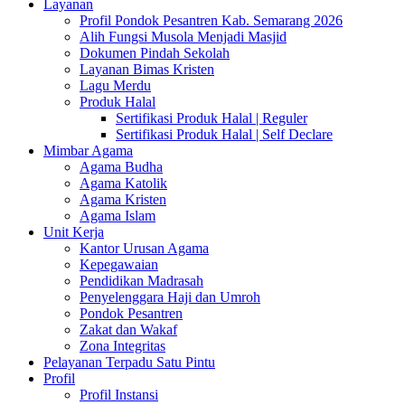
Layanan
Profil Pondok Pesantren Kab. Semarang 2026
Alih Fungsi Musola Menjadi Masjid
Dokumen Pindah Sekolah
Layanan Bimas Kristen
Lagu Merdu
Produk Halal
Sertifikasi Produk Halal | Reguler
Sertifikasi Produk Halal | Self Declare
Mimbar Agama
Agama Budha
Agama Katolik
Agama Kristen
Agama Islam
Unit Kerja
Kantor Urusan Agama
Kepegawaian
Pendidikan Madrasah
Penyelenggara Haji dan Umroh
Pondok Pesantren
Zakat dan Wakaf
Zona Integritas
Pelayanan Terpadu Satu Pintu
Profil
Profil Instansi