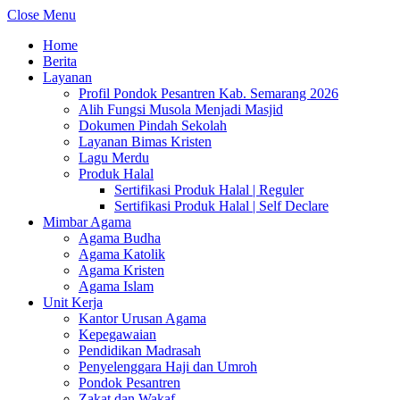
Close Menu
Home
Berita
Layanan
Profil Pondok Pesantren Kab. Semarang 2026
Alih Fungsi Musola Menjadi Masjid
Dokumen Pindah Sekolah
Layanan Bimas Kristen
Lagu Merdu
Produk Halal
Sertifikasi Produk Halal | Reguler
Sertifikasi Produk Halal | Self Declare
Mimbar Agama
Agama Budha
Agama Katolik
Agama Kristen
Agama Islam
Unit Kerja
Kantor Urusan Agama
Kepegawaian
Pendidikan Madrasah
Penyelenggara Haji dan Umroh
Pondok Pesantren
Zakat dan Wakaf