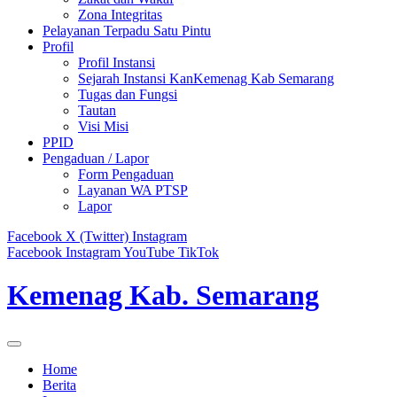
Zona Integritas
Pelayanan Terpadu Satu Pintu
Profil
Profil Instansi
Sejarah Instansi KanKemenag Kab Semarang
Tugas dan Fungsi
Tautan
Visi Misi
PPID
Pengaduan / Lapor
Form Pengaduan
Layanan WA PTSP
Lapor
Facebook
X (Twitter)
Instagram
Facebook
Instagram
YouTube
TikTok
Kemenag Kab. Semarang
Home
Berita