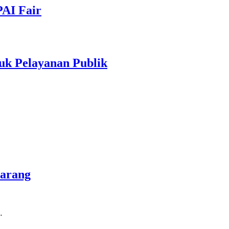
PAI Fair
uk Pelayanan Publik
marang
…