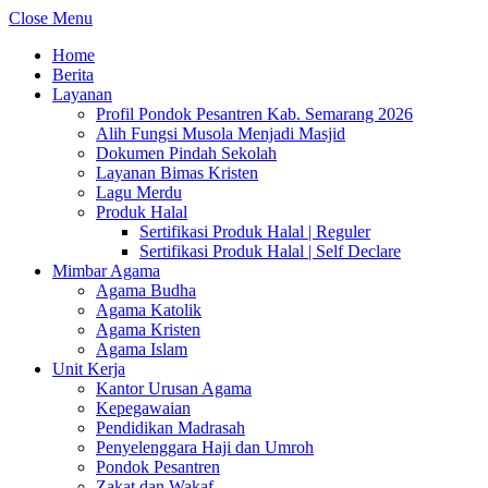
Close Menu
Home
Berita
Layanan
Profil Pondok Pesantren Kab. Semarang 2026
Alih Fungsi Musola Menjadi Masjid
Dokumen Pindah Sekolah
Layanan Bimas Kristen
Lagu Merdu
Produk Halal
Sertifikasi Produk Halal | Reguler
Sertifikasi Produk Halal | Self Declare
Mimbar Agama
Agama Budha
Agama Katolik
Agama Kristen
Agama Islam
Unit Kerja
Kantor Urusan Agama
Kepegawaian
Pendidikan Madrasah
Penyelenggara Haji dan Umroh
Pondok Pesantren
Zakat dan Wakaf