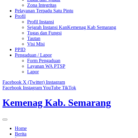
Zona Integritas
Pelayanan Terpadu Satu Pintu
Profil
Profil Instansi
Sejarah Instansi KanKemenag Kab Semarang
Tugas dan Fungsi
Tautan
Visi Misi
PPID
Pengaduan / Lapor
Form Pengaduan
Layanan WA PTSP
Lapor
Facebook
X (Twitter)
Instagram
Facebook
Instagram
YouTube
TikTok
Kemenag Kab. Semarang
Home
Berita