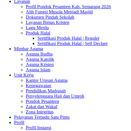
Layanan
Profil Pondok Pesantren Kab. Semarang 2026
Alih Fungsi Musola Menjadi Masjid
Dokumen Pindah Sekolah
Layanan Bimas Kristen
Lagu Merdu
Produk Halal
Sertifikasi Produk Halal | Reguler
Sertifikasi Produk Halal | Self Declare
Mimbar Agama
Agama Budha
Agama Katolik
Agama Kristen
Agama Islam
Unit Kerja
Kantor Urusan Agama
Kepegawaian
Pendidikan Madrasah
Penyelenggara Haji dan Umroh
Pondok Pesantren
Zakat dan Wakaf
Zona Integritas
Pelayanan Terpadu Satu Pintu
Profil
Profil Instansi