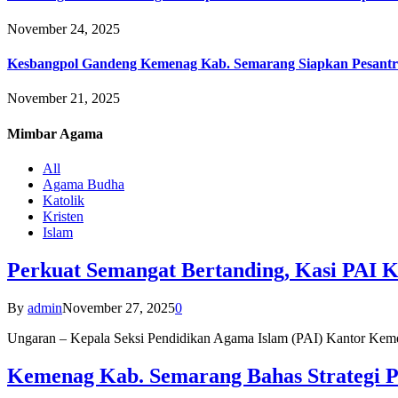
November 24, 2025
Kesbangpol Gandeng Kemenag Kab. Semarang Siapkan Pesantr
November 21, 2025
Mimbar
Agama
All
Agama Budha
Katolik
Kristen
Islam
Perkuat Semangat Bertanding, Kasi PAI 
By
admin
November 27, 2025
0
Ungaran – Kepala Seksi Pendidikan Agama Islam (PAI) Kantor K
Kemenag Kab. Semarang Bahas Strategi P