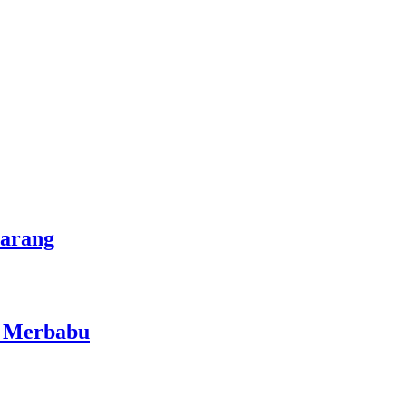
marang
i Merbabu