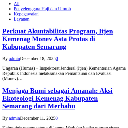
All
Penyelenggara Haji dan Umroh
Kepegawaian
Layanan
Perkuat Akuntabilitas Program, Itjen
Kemenag Monev Asta Protas di
Kabupaten Semarang
By
admin
December 18, 2025
0
Ungaran (Humas) – Inspektorat Jenderal (Itjen) Kementerian Agama
Republik Indonesia melaksanakan Pemantauan dan Evaluasi
(Monev)…
Menjaga Bumi sebagai Amanah: Aksi
Ekoteologi Kemenag Kabupaten
Semarang dari Merbabu
By
admin
December 11, 2025
0
Kabut tipis menggantung di lereng Merbabu ketika ratusan siswa-