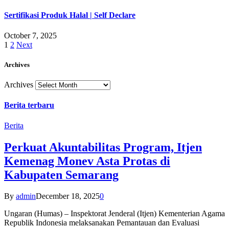
Sertifikasi Produk Halal | Self Declare
October 7, 2025
1
2
Next
Archives
Archives
Berita terbaru
Berita
Perkuat Akuntabilitas Program, Itjen
Kemenag Monev Asta Protas di
Kabupaten Semarang
By
admin
December 18, 2025
0
Ungaran (Humas) – Inspektorat Jenderal (Itjen) Kementerian Agama
Republik Indonesia melaksanakan Pemantauan dan Evaluasi