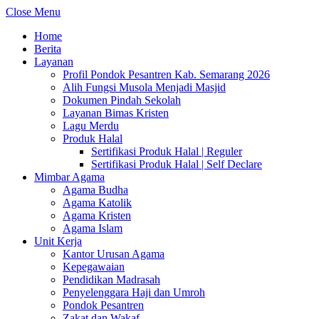
Close Menu
Home
Berita
Layanan
Profil Pondok Pesantren Kab. Semarang 2026
Alih Fungsi Musola Menjadi Masjid
Dokumen Pindah Sekolah
Layanan Bimas Kristen
Lagu Merdu
Produk Halal
Sertifikasi Produk Halal | Reguler
Sertifikasi Produk Halal | Self Declare
Mimbar Agama
Agama Budha
Agama Katolik
Agama Kristen
Agama Islam
Unit Kerja
Kantor Urusan Agama
Kepegawaian
Pendidikan Madrasah
Penyelenggara Haji dan Umroh
Pondok Pesantren
Zakat dan Wakaf