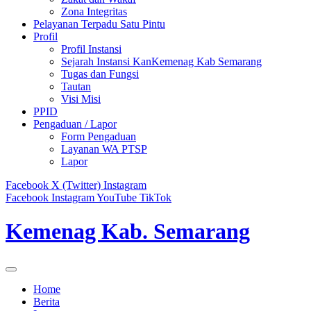
Zona Integritas
Pelayanan Terpadu Satu Pintu
Profil
Profil Instansi
Sejarah Instansi KanKemenag Kab Semarang
Tugas dan Fungsi
Tautan
Visi Misi
PPID
Pengaduan / Lapor
Form Pengaduan
Layanan WA PTSP
Lapor
Facebook
X (Twitter)
Instagram
Facebook
Instagram
YouTube
TikTok
Kemenag Kab. Semarang
Home
Berita