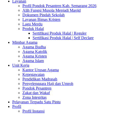
Layanan
Profil Pondok Pesantren Kab. Semarang 2026
Alih Fungsi Musola Menjadi Masjid
Dokumen Pindah Sekolah
Layanan Bimas Kristen
Lagu Merdu
Produk Halal
Sertifikasi Produk Halal | Reguler
Sertifikasi Produk Halal | Self Declare
Mimbar Agama
Agama Budha
Agama Katolik
Agama Kristen
Agama Islam
Unit Kerja
Kantor Urusan Agama
Kepegawaian
Pendidikan Madrasah
Penyelenggara Haji dan Umroh
Pondok Pesantren
Zakat dan Wakaf
Zona Integritas
Pelayanan Terpadu Satu Pintu
Profil
Profil Instansi