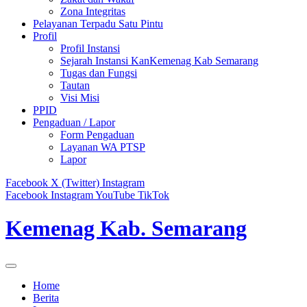
Zona Integritas
Pelayanan Terpadu Satu Pintu
Profil
Profil Instansi
Sejarah Instansi KanKemenag Kab Semarang
Tugas dan Fungsi
Tautan
Visi Misi
PPID
Pengaduan / Lapor
Form Pengaduan
Layanan WA PTSP
Lapor
Facebook
X (Twitter)
Instagram
Facebook
Instagram
YouTube
TikTok
Kemenag Kab. Semarang
Home
Berita