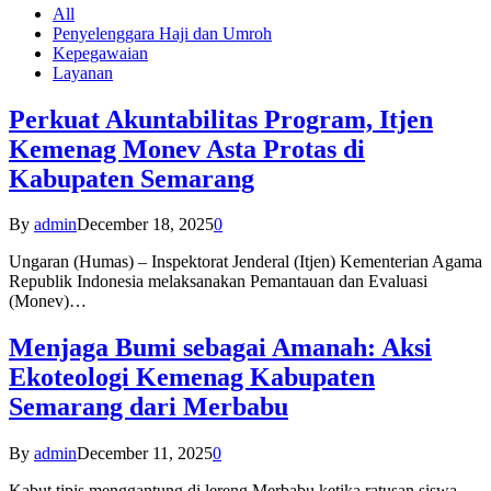
All
Penyelenggara Haji dan Umroh
Kepegawaian
Layanan
Perkuat Akuntabilitas Program, Itjen
Kemenag Monev Asta Protas di
Kabupaten Semarang
By
admin
December 18, 2025
0
Ungaran (Humas) – Inspektorat Jenderal (Itjen) Kementerian Agama
Republik Indonesia melaksanakan Pemantauan dan Evaluasi
(Monev)…
Menjaga Bumi sebagai Amanah: Aksi
Ekoteologi Kemenag Kabupaten
Semarang dari Merbabu
By
admin
December 11, 2025
0
Kabut tipis menggantung di lereng Merbabu ketika ratusan siswa-