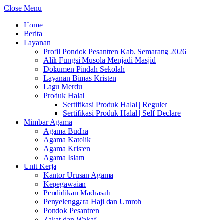
Close Menu
Home
Berita
Layanan
Profil Pondok Pesantren Kab. Semarang 2026
Alih Fungsi Musola Menjadi Masjid
Dokumen Pindah Sekolah
Layanan Bimas Kristen
Lagu Merdu
Produk Halal
Sertifikasi Produk Halal | Reguler
Sertifikasi Produk Halal | Self Declare
Mimbar Agama
Agama Budha
Agama Katolik
Agama Kristen
Agama Islam
Unit Kerja
Kantor Urusan Agama
Kepegawaian
Pendidikan Madrasah
Penyelenggara Haji dan Umroh
Pondok Pesantren
Zakat dan Wakaf