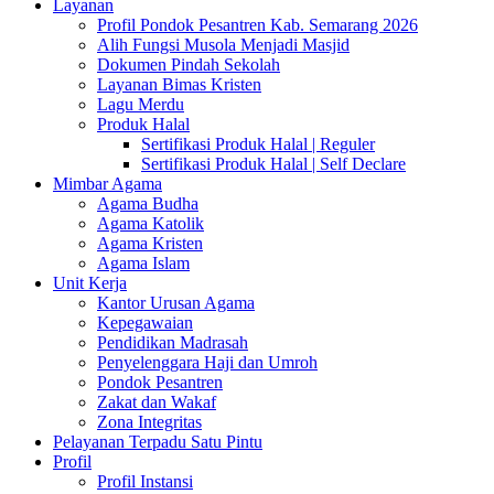
Layanan
Profil Pondok Pesantren Kab. Semarang 2026
Alih Fungsi Musola Menjadi Masjid
Dokumen Pindah Sekolah
Layanan Bimas Kristen
Lagu Merdu
Produk Halal
Sertifikasi Produk Halal | Reguler
Sertifikasi Produk Halal | Self Declare
Mimbar Agama
Agama Budha
Agama Katolik
Agama Kristen
Agama Islam
Unit Kerja
Kantor Urusan Agama
Kepegawaian
Pendidikan Madrasah
Penyelenggara Haji dan Umroh
Pondok Pesantren
Zakat dan Wakaf
Zona Integritas
Pelayanan Terpadu Satu Pintu
Profil
Profil Instansi