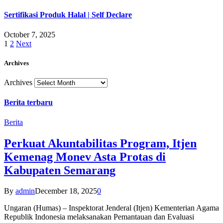
Sertifikasi Produk Halal | Self Declare
October 7, 2025
1
2
Next
Archives
Archives
Berita terbaru
Berita
Perkuat Akuntabilitas Program, Itjen
Kemenag Monev Asta Protas di
Kabupaten Semarang
By
admin
December 18, 2025
0
Ungaran (Humas) – Inspektorat Jenderal (Itjen) Kementerian Agama
Republik Indonesia melaksanakan Pemantauan dan Evaluasi