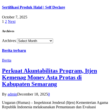
Sertifikasi Produk Halal | Self Declare
October 7, 2025
1
2
Next
Archives
Archives
Berita terbaru
Berita
Perkuat Akuntabilitas Program, Itjen
Kemenag Monev Asta Protas di
Kabupaten Semarang
By
admin
December 18, 2025
0
Ungaran (Humas) – Inspektorat Jenderal (Itjen) Kementerian Agama
Republik Indonesia melaksanakan Pemantauan dan Evaluasi