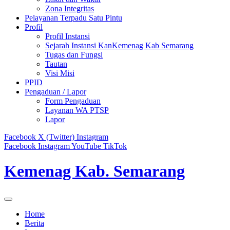
Zona Integritas
Pelayanan Terpadu Satu Pintu
Profil
Profil Instansi
Sejarah Instansi KanKemenag Kab Semarang
Tugas dan Fungsi
Tautan
Visi Misi
PPID
Pengaduan / Lapor
Form Pengaduan
Layanan WA PTSP
Lapor
Facebook
X (Twitter)
Instagram
Facebook
Instagram
YouTube
TikTok
Kemenag Kab. Semarang
Home
Berita