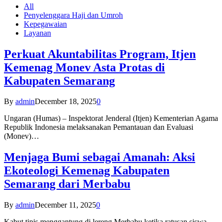
All
Penyelenggara Haji dan Umroh
Kepegawaian
Layanan
Perkuat Akuntabilitas Program, Itjen
Kemenag Monev Asta Protas di
Kabupaten Semarang
By
admin
December 18, 2025
0
Ungaran (Humas) – Inspektorat Jenderal (Itjen) Kementerian Agama
Republik Indonesia melaksanakan Pemantauan dan Evaluasi
(Monev)…
Menjaga Bumi sebagai Amanah: Aksi
Ekoteologi Kemenag Kabupaten
Semarang dari Merbabu
By
admin
December 11, 2025
0
Kabut tipis menggantung di lereng Merbabu ketika ratusan siswa-