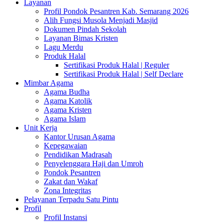
Layanan
Profil Pondok Pesantren Kab. Semarang 2026
Alih Fungsi Musola Menjadi Masjid
Dokumen Pindah Sekolah
Layanan Bimas Kristen
Lagu Merdu
Produk Halal
Sertifikasi Produk Halal | Reguler
Sertifikasi Produk Halal | Self Declare
Mimbar Agama
Agama Budha
Agama Katolik
Agama Kristen
Agama Islam
Unit Kerja
Kantor Urusan Agama
Kepegawaian
Pendidikan Madrasah
Penyelenggara Haji dan Umroh
Pondok Pesantren
Zakat dan Wakaf
Zona Integritas
Pelayanan Terpadu Satu Pintu
Profil
Profil Instansi