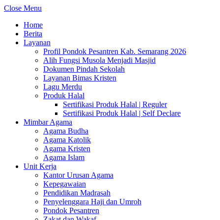
Close Menu
Home
Berita
Layanan
Profil Pondok Pesantren Kab. Semarang 2026
Alih Fungsi Musola Menjadi Masjid
Dokumen Pindah Sekolah
Layanan Bimas Kristen
Lagu Merdu
Produk Halal
Sertifikasi Produk Halal | Reguler
Sertifikasi Produk Halal | Self Declare
Mimbar Agama
Agama Budha
Agama Katolik
Agama Kristen
Agama Islam
Unit Kerja
Kantor Urusan Agama
Kepegawaian
Pendidikan Madrasah
Penyelenggara Haji dan Umroh
Pondok Pesantren
Zakat dan Wakaf