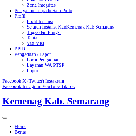
Zona Integritas
Pelayanan Terpadu Satu Pintu
Profil
Profil Instansi
Sejarah Instansi KanKemenag Kab Semarang
Tugas dan Fungsi
Tautan
Visi Misi
PPID
Pengaduan / Lapor
Form Pengaduan
Layanan WA PTSP
Lapor
Facebook
X (Twitter)
Instagram
Facebook
Instagram
YouTube
TikTok
Kemenag Kab. Semarang
Home
Berita