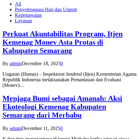
All
Penyelenggara Haji dan Umroh
Kepegawaian
Layanan
Perkuat Akuntabilitas Program, Itjen
Kemenag Monev Asta Protas di
Kabupaten Semarang
By
admin
December 18, 2025
0
Ungaran (Humas) – Inspektorat Jenderal (Itjen) Kementerian Agama
Republik Indonesia melaksanakan Pemantauan dan Evaluasi
(Monev)…
Menjaga Bumi sebagai Amanah: Aksi
Ekoteologi Kemenag Kabupaten
Semarang dari Merbabu
By
admin
December 11, 2025
0
Kabut tipis menggantung di lereng Merbabu ketika ratusan siswa-