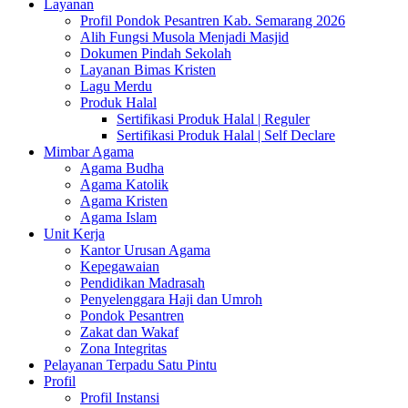
Layanan
Profil Pondok Pesantren Kab. Semarang 2026
Alih Fungsi Musola Menjadi Masjid
Dokumen Pindah Sekolah
Layanan Bimas Kristen
Lagu Merdu
Produk Halal
Sertifikasi Produk Halal | Reguler
Sertifikasi Produk Halal | Self Declare
Mimbar Agama
Agama Budha
Agama Katolik
Agama Kristen
Agama Islam
Unit Kerja
Kantor Urusan Agama
Kepegawaian
Pendidikan Madrasah
Penyelenggara Haji dan Umroh
Pondok Pesantren
Zakat dan Wakaf
Zona Integritas
Pelayanan Terpadu Satu Pintu
Profil
Profil Instansi