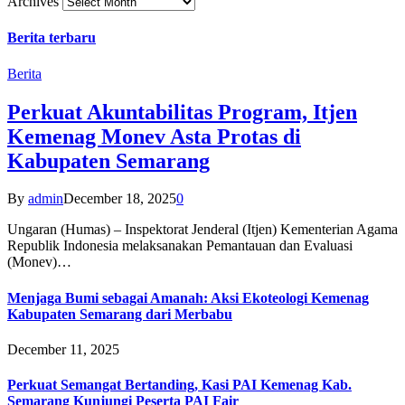
Archives
Berita terbaru
Berita
Perkuat Akuntabilitas Program, Itjen
Kemenag Monev Asta Protas di
Kabupaten Semarang
By
admin
December 18, 2025
0
Ungaran (Humas) – Inspektorat Jenderal (Itjen) Kementerian Agama
Republik Indonesia melaksanakan Pemantauan dan Evaluasi
(Monev)…
Menjaga Bumi sebagai Amanah: Aksi Ekoteologi Kemenag
Kabupaten Semarang dari Merbabu
December 11, 2025
Perkuat Semangat Bertanding, Kasi PAI Kemenag Kab.
Semarang Kunjungi Peserta PAI Fair