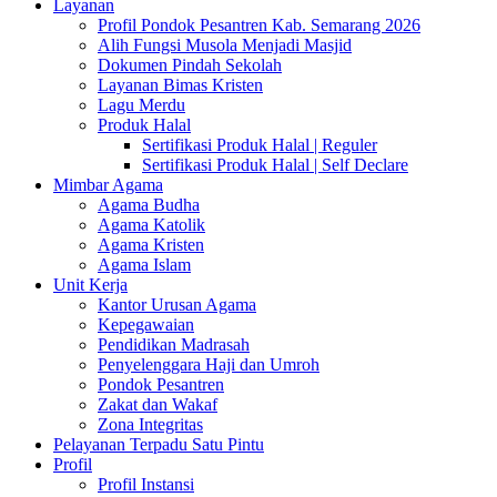
Layanan
Profil Pondok Pesantren Kab. Semarang 2026
Alih Fungsi Musola Menjadi Masjid
Dokumen Pindah Sekolah
Layanan Bimas Kristen
Lagu Merdu
Produk Halal
Sertifikasi Produk Halal | Reguler
Sertifikasi Produk Halal | Self Declare
Mimbar Agama
Agama Budha
Agama Katolik
Agama Kristen
Agama Islam
Unit Kerja
Kantor Urusan Agama
Kepegawaian
Pendidikan Madrasah
Penyelenggara Haji dan Umroh
Pondok Pesantren
Zakat dan Wakaf
Zona Integritas
Pelayanan Terpadu Satu Pintu
Profil
Profil Instansi