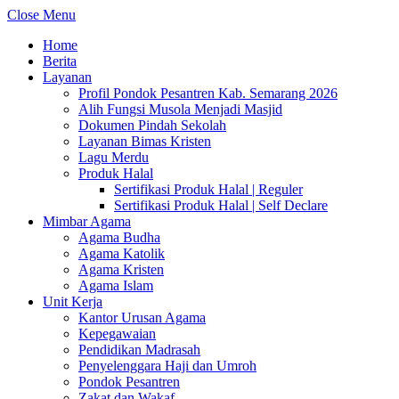
Close Menu
Home
Berita
Layanan
Profil Pondok Pesantren Kab. Semarang 2026
Alih Fungsi Musola Menjadi Masjid
Dokumen Pindah Sekolah
Layanan Bimas Kristen
Lagu Merdu
Produk Halal
Sertifikasi Produk Halal | Reguler
Sertifikasi Produk Halal | Self Declare
Mimbar Agama
Agama Budha
Agama Katolik
Agama Kristen
Agama Islam
Unit Kerja
Kantor Urusan Agama
Kepegawaian
Pendidikan Madrasah
Penyelenggara Haji dan Umroh
Pondok Pesantren
Zakat dan Wakaf