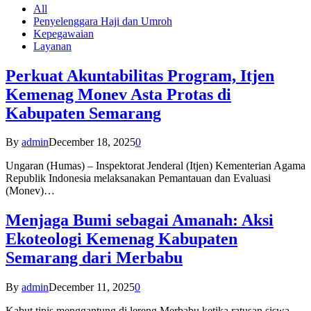
All
Penyelenggara Haji dan Umroh
Kepegawaian
Layanan
Perkuat Akuntabilitas Program, Itjen
Kemenag Monev Asta Protas di
Kabupaten Semarang
By
admin
December 18, 2025
0
Ungaran (Humas) – Inspektorat Jenderal (Itjen) Kementerian Agama
Republik Indonesia melaksanakan Pemantauan dan Evaluasi
(Monev)…
Menjaga Bumi sebagai Amanah: Aksi
Ekoteologi Kemenag Kabupaten
Semarang dari Merbabu
By
admin
December 11, 2025
0
Kabut tipis menggantung di lereng Merbabu ketika ratusan siswa-