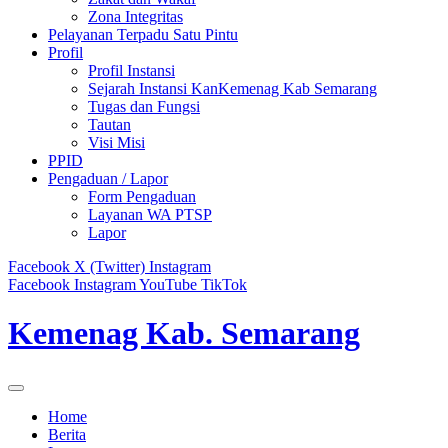
Zona Integritas
Pelayanan Terpadu Satu Pintu
Profil
Profil Instansi
Sejarah Instansi KanKemenag Kab Semarang
Tugas dan Fungsi
Tautan
Visi Misi
PPID
Pengaduan / Lapor
Form Pengaduan
Layanan WA PTSP
Lapor
Facebook
X (Twitter)
Instagram
Facebook
Instagram
YouTube
TikTok
Kemenag Kab. Semarang
Home
Berita