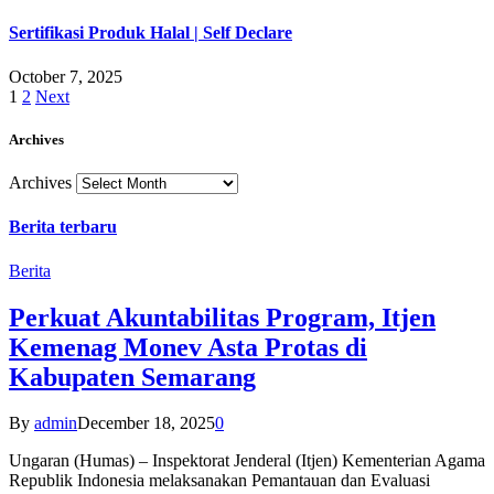
Sertifikasi Produk Halal | Self Declare
October 7, 2025
1
2
Next
Archives
Archives
Berita terbaru
Berita
Perkuat Akuntabilitas Program, Itjen
Kemenag Monev Asta Protas di
Kabupaten Semarang
By
admin
December 18, 2025
0
Ungaran (Humas) – Inspektorat Jenderal (Itjen) Kementerian Agama
Republik Indonesia melaksanakan Pemantauan dan Evaluasi