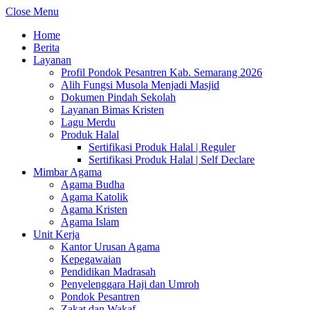
Close Menu
Home
Berita
Layanan
Profil Pondok Pesantren Kab. Semarang 2026
Alih Fungsi Musola Menjadi Masjid
Dokumen Pindah Sekolah
Layanan Bimas Kristen
Lagu Merdu
Produk Halal
Sertifikasi Produk Halal | Reguler
Sertifikasi Produk Halal | Self Declare
Mimbar Agama
Agama Budha
Agama Katolik
Agama Kristen
Agama Islam
Unit Kerja
Kantor Urusan Agama
Kepegawaian
Pendidikan Madrasah
Penyelenggara Haji dan Umroh
Pondok Pesantren
Zakat dan Wakaf