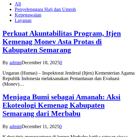
All
Penyelenggara Haji dan Umroh
Kepegawaian
Layanan
Perkuat Akuntabilitas Program, Itjen
Kemenag Monev Asta Protas di
Kabupaten Semarang
By
admin
December 18, 2025
0
Ungaran (Humas) – Inspektorat Jenderal (Itjen) Kementerian Agama
Republik Indonesia melaksanakan Pemantauan dan Evaluasi
(Monev)…
Menjaga Bumi sebagai Amanah: Aksi
Ekoteologi Kemenag Kabupaten
Semarang dari Merbabu
By
admin
December 11, 2025
0
Kabut tipis menggantung di lereng Merbabu ketika ratusan siswa-