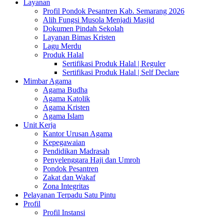
Layanan
Profil Pondok Pesantren Kab. Semarang 2026
Alih Fungsi Musola Menjadi Masjid
Dokumen Pindah Sekolah
Layanan Bimas Kristen
Lagu Merdu
Produk Halal
Sertifikasi Produk Halal | Reguler
Sertifikasi Produk Halal | Self Declare
Mimbar Agama
Agama Budha
Agama Katolik
Agama Kristen
Agama Islam
Unit Kerja
Kantor Urusan Agama
Kepegawaian
Pendidikan Madrasah
Penyelenggara Haji dan Umroh
Pondok Pesantren
Zakat dan Wakaf
Zona Integritas
Pelayanan Terpadu Satu Pintu
Profil
Profil Instansi