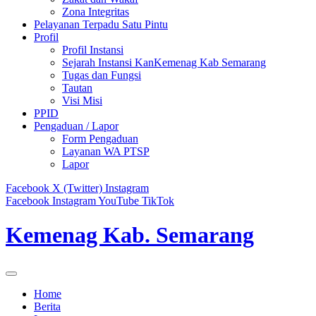
Zona Integritas
Pelayanan Terpadu Satu Pintu
Profil
Profil Instansi
Sejarah Instansi KanKemenag Kab Semarang
Tugas dan Fungsi
Tautan
Visi Misi
PPID
Pengaduan / Lapor
Form Pengaduan
Layanan WA PTSP
Lapor
Facebook
X (Twitter)
Instagram
Facebook
Instagram
YouTube
TikTok
Kemenag Kab. Semarang
Home
Berita