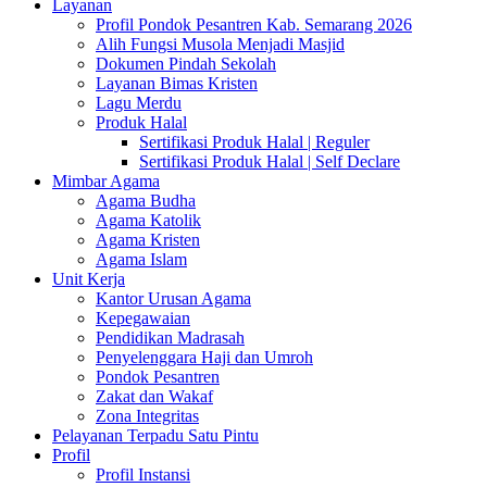
Layanan
Profil Pondok Pesantren Kab. Semarang 2026
Alih Fungsi Musola Menjadi Masjid
Dokumen Pindah Sekolah
Layanan Bimas Kristen
Lagu Merdu
Produk Halal
Sertifikasi Produk Halal | Reguler
Sertifikasi Produk Halal | Self Declare
Mimbar Agama
Agama Budha
Agama Katolik
Agama Kristen
Agama Islam
Unit Kerja
Kantor Urusan Agama
Kepegawaian
Pendidikan Madrasah
Penyelenggara Haji dan Umroh
Pondok Pesantren
Zakat dan Wakaf
Zona Integritas
Pelayanan Terpadu Satu Pintu
Profil
Profil Instansi