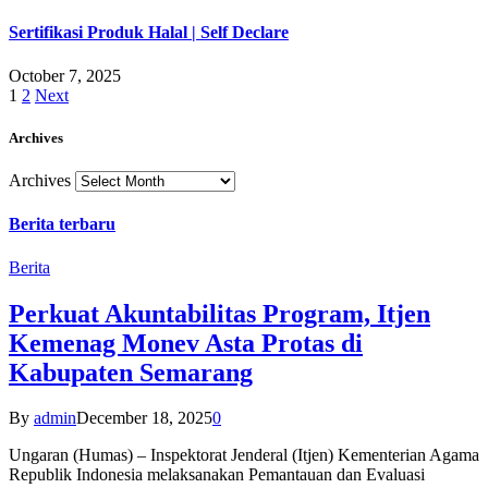
Sertifikasi Produk Halal | Self Declare
October 7, 2025
1
2
Next
Archives
Archives
Berita terbaru
Berita
Perkuat Akuntabilitas Program, Itjen
Kemenag Monev Asta Protas di
Kabupaten Semarang
By
admin
December 18, 2025
0
Ungaran (Humas) – Inspektorat Jenderal (Itjen) Kementerian Agama
Republik Indonesia melaksanakan Pemantauan dan Evaluasi