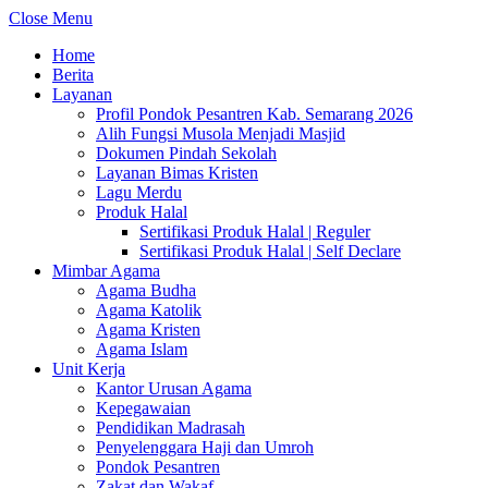
Close Menu
Home
Berita
Layanan
Profil Pondok Pesantren Kab. Semarang 2026
Alih Fungsi Musola Menjadi Masjid
Dokumen Pindah Sekolah
Layanan Bimas Kristen
Lagu Merdu
Produk Halal
Sertifikasi Produk Halal | Reguler
Sertifikasi Produk Halal | Self Declare
Mimbar Agama
Agama Budha
Agama Katolik
Agama Kristen
Agama Islam
Unit Kerja
Kantor Urusan Agama
Kepegawaian
Pendidikan Madrasah
Penyelenggara Haji dan Umroh
Pondok Pesantren
Zakat dan Wakaf