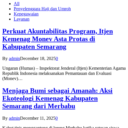
All
Penyelenggara Haji dan Umroh
Kepegawaian
Layanan
Perkuat Akuntabilitas Program, Itjen
Kemenag Monev Asta Protas di
Kabupaten Semarang
By
admin
December 18, 2025
0
Ungaran (Humas) – Inspektorat Jenderal (Itjen) Kementerian Agama
Republik Indonesia melaksanakan Pemantauan dan Evaluasi
(Monev)…
Menjaga Bumi sebagai Amanah: Aksi
Ekoteologi Kemenag Kabupaten
Semarang dari Merbabu
By
admin
December 11, 2025
0
Kabut tipis menggantung di lereng Merbabu ketika ratusan siswa-