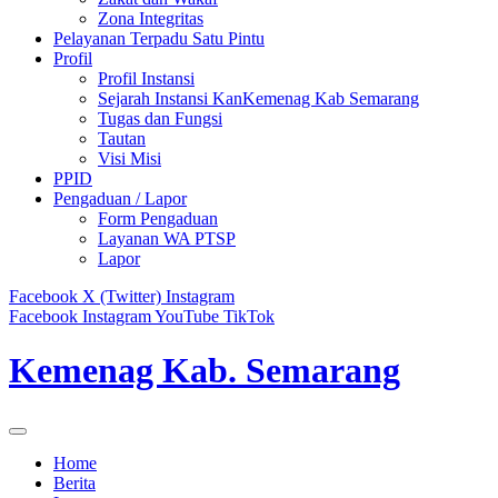
Zona Integritas
Pelayanan Terpadu Satu Pintu
Profil
Profil Instansi
Sejarah Instansi KanKemenag Kab Semarang
Tugas dan Fungsi
Tautan
Visi Misi
PPID
Pengaduan / Lapor
Form Pengaduan
Layanan WA PTSP
Lapor
Facebook
X (Twitter)
Instagram
Facebook
Instagram
YouTube
TikTok
Kemenag Kab. Semarang
Home
Berita