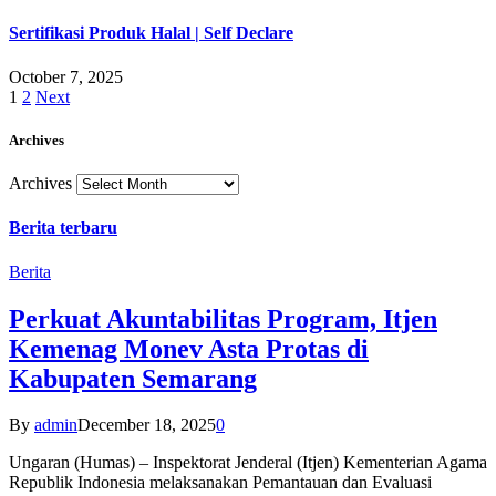
Sertifikasi Produk Halal | Self Declare
October 7, 2025
1
2
Next
Archives
Archives
Berita terbaru
Berita
Perkuat Akuntabilitas Program, Itjen
Kemenag Monev Asta Protas di
Kabupaten Semarang
By
admin
December 18, 2025
0
Ungaran (Humas) – Inspektorat Jenderal (Itjen) Kementerian Agama
Republik Indonesia melaksanakan Pemantauan dan Evaluasi