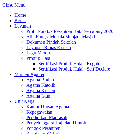
Close Menu
Home
Berita
Layanan
Profil Pondok Pesantren Kab. Semarang 2026
Alih Fungsi Musola Menjadi Masjid
Dokumen Pindah Sekolah
Layanan Bimas Kristen
Lagu Merdu
Produk Halal
Sertifikasi Produk Halal | Reguler
Sertifikasi Produk Halal | Self Declare
Mimbar Agama
Agama Budha
Agama Katolik
Agama Kristen
Agama Islam
Unit Kerja
Kantor Urusan Agama
Kepegawaian
Pendidikan Madrasah
Penyelenggara Haji dan Umroh
Pondok Pesantren
Zakat dan Wakaf