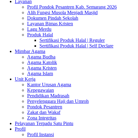
Layanan
Profil Pondok Pesantren Kab. Semarang 2026
Alih Fungsi Musola Menjadi Masjid
Dokumen Pindah Sekolah
Layanan Bimas Kristen
Lagu Merdu
Produk Halal
Sertifikasi Produk Halal | Reguler
Sertifikasi Produk Halal | Self Declare
Mimbar Agama
Agama Budha
Agama Katolik
Agama Kristen
Agama Islam
Unit Kerja
Kantor Urusan Agama
Kepegawaian
Pendidikan Madrasah
Penyelenggara Haji dan Umroh
Pondok Pesantren
Zakat dan Wakaf
Zona Integritas
Pelayanan Terpadu Satu Pintu
Profil
Profil Instansi