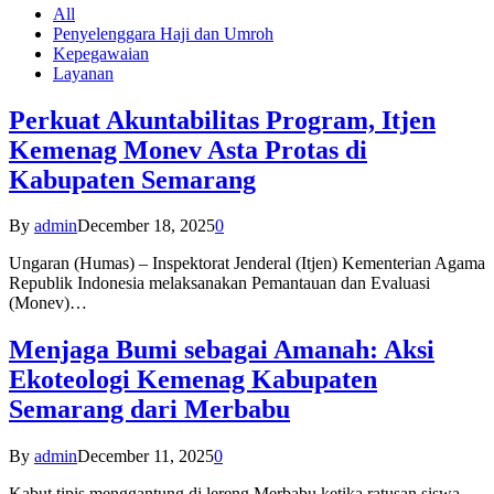
All
Penyelenggara Haji dan Umroh
Kepegawaian
Layanan
Perkuat Akuntabilitas Program, Itjen
Kemenag Monev Asta Protas di
Kabupaten Semarang
By
admin
December 18, 2025
0
Ungaran (Humas) – Inspektorat Jenderal (Itjen) Kementerian Agama
Republik Indonesia melaksanakan Pemantauan dan Evaluasi
(Monev)…
Menjaga Bumi sebagai Amanah: Aksi
Ekoteologi Kemenag Kabupaten
Semarang dari Merbabu
By
admin
December 11, 2025
0
Kabut tipis menggantung di lereng Merbabu ketika ratusan siswa-