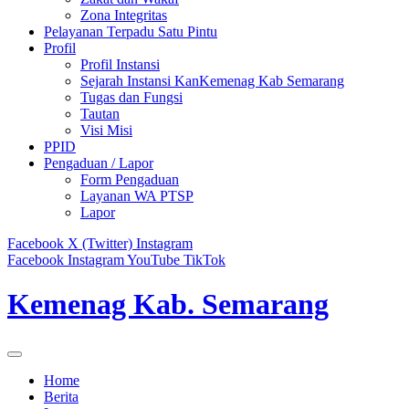
Zona Integritas
Pelayanan Terpadu Satu Pintu
Profil
Profil Instansi
Sejarah Instansi KanKemenag Kab Semarang
Tugas dan Fungsi
Tautan
Visi Misi
PPID
Pengaduan / Lapor
Form Pengaduan
Layanan WA PTSP
Lapor
Facebook
X (Twitter)
Instagram
Facebook
Instagram
YouTube
TikTok
Kemenag Kab. Semarang
Home
Berita