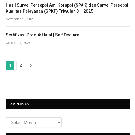
Hasil Survei Persepsi Anti Korupsi (SPAK) dan Survei Persepsi
Kualitas Pelayanan (SPKP) Triwulan 3 – 2025
November 5, 2025
Sertifikasi Produk Halal | Self Declare
October 7, 2025
N
1
2
e
x
t
ARCHIVES