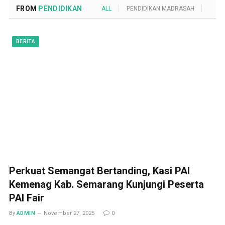
FROM
PENDIDIKAN
ALL
PENDIDIKAN MADRASAH
POND
BERITA
Perkuat Semangat Bertanding, Kasi PAI
Kemenag Kab. Semarang Kunjungi Peserta
PAI Fair
By
ADMIN
November 27, 2025
0