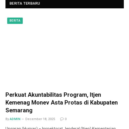
BERITA TERBARU
BERITA
Perkuat Akuntabilitas Program, Itjen
Kemenag Monev Asta Protas di Kabupaten
Semarang
By
ADMIN
December 18, 2025
0
Ungaran (Humas) – Inspektorat Jenderal (Itjen) Kementerian