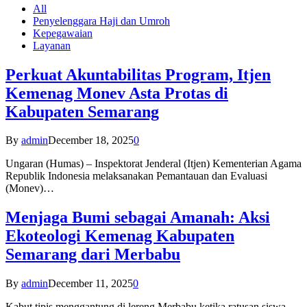
All
Penyelenggara Haji dan Umroh
Kepegawaian
Layanan
Perkuat Akuntabilitas Program, Itjen
Kemenag Monev Asta Protas di
Kabupaten Semarang
By
admin
December 18, 2025
0
Ungaran (Humas) – Inspektorat Jenderal (Itjen) Kementerian Agama
Republik Indonesia melaksanakan Pemantauan dan Evaluasi
(Monev)…
Menjaga Bumi sebagai Amanah: Aksi
Ekoteologi Kemenag Kabupaten
Semarang dari Merbabu
By
admin
December 11, 2025
0
Kabut tipis menggantung di lereng Merbabu ketika ratusan siswa-