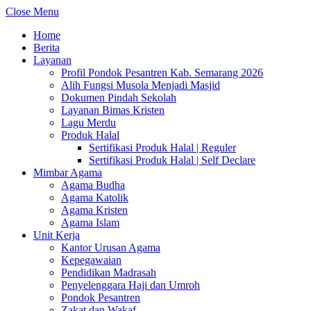
Close Menu
Home
Berita
Layanan
Profil Pondok Pesantren Kab. Semarang 2026
Alih Fungsi Musola Menjadi Masjid
Dokumen Pindah Sekolah
Layanan Bimas Kristen
Lagu Merdu
Produk Halal
Sertifikasi Produk Halal | Reguler
Sertifikasi Produk Halal | Self Declare
Mimbar Agama
Agama Budha
Agama Katolik
Agama Kristen
Agama Islam
Unit Kerja
Kantor Urusan Agama
Kepegawaian
Pendidikan Madrasah
Penyelenggara Haji dan Umroh
Pondok Pesantren
Zakat dan Wakaf