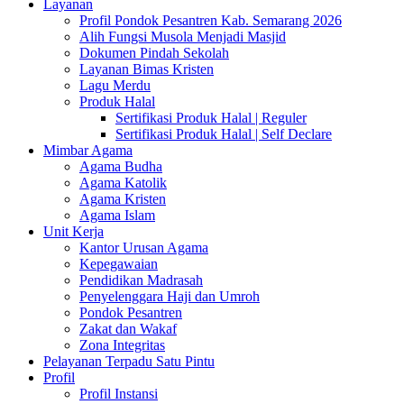
Layanan
Profil Pondok Pesantren Kab. Semarang 2026
Alih Fungsi Musola Menjadi Masjid
Dokumen Pindah Sekolah
Layanan Bimas Kristen
Lagu Merdu
Produk Halal
Sertifikasi Produk Halal | Reguler
Sertifikasi Produk Halal | Self Declare
Mimbar Agama
Agama Budha
Agama Katolik
Agama Kristen
Agama Islam
Unit Kerja
Kantor Urusan Agama
Kepegawaian
Pendidikan Madrasah
Penyelenggara Haji dan Umroh
Pondok Pesantren
Zakat dan Wakaf
Zona Integritas
Pelayanan Terpadu Satu Pintu
Profil
Profil Instansi