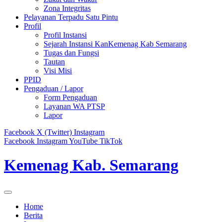
Zona Integritas
Pelayanan Terpadu Satu Pintu
Profil
Profil Instansi
Sejarah Instansi KanKemenag Kab Semarang
Tugas dan Fungsi
Tautan
Visi Misi
PPID
Pengaduan / Lapor
Form Pengaduan
Layanan WA PTSP
Lapor
Facebook
X (Twitter)
Instagram
Facebook
Instagram
YouTube
TikTok
Kemenag Kab. Semarang
Home
Berita