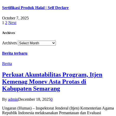
Sertifikasi Produk Halal | Self Declare
October 7, 2025
1
2
Next
Archives
Archives
Berita terbaru
Berita
Perkuat Akuntabilitas Program, Itjen
Kemenag Monev Asta Protas di
Kabupaten Semarang
By
admin
December 18, 2025
0
Ungaran (Humas) – Inspektorat Jenderal (Itjen) Kementerian Agama
Republik Indonesia melaksanakan Pemantauan dan Evaluasi