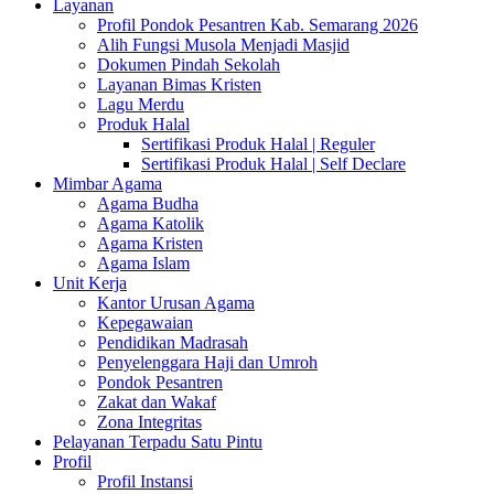
Layanan
Profil Pondok Pesantren Kab. Semarang 2026
Alih Fungsi Musola Menjadi Masjid
Dokumen Pindah Sekolah
Layanan Bimas Kristen
Lagu Merdu
Produk Halal
Sertifikasi Produk Halal | Reguler
Sertifikasi Produk Halal | Self Declare
Mimbar Agama
Agama Budha
Agama Katolik
Agama Kristen
Agama Islam
Unit Kerja
Kantor Urusan Agama
Kepegawaian
Pendidikan Madrasah
Penyelenggara Haji dan Umroh
Pondok Pesantren
Zakat dan Wakaf
Zona Integritas
Pelayanan Terpadu Satu Pintu
Profil
Profil Instansi