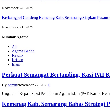
November 24, 2025
Kesbangpol Gandeng Kemenag Kab. Semarang Siapkan Pesantr
November 21, 2025
Mimbar
Agama
All
Agama Budha
Katolik
Kristen
Islam
Perkuat Semangat Bertanding, Kasi PAI 
By
admin
November 27, 2025
0
Ungaran – Kepala Seksi Pendidikan Agama Islam (PAI) Kantor K
Kemenag Kab. Semarang Bahas Strategi P