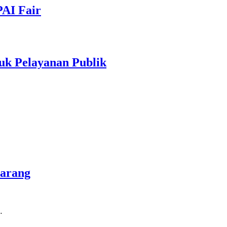
PAI Fair
uk Pelayanan Publik
marang
…