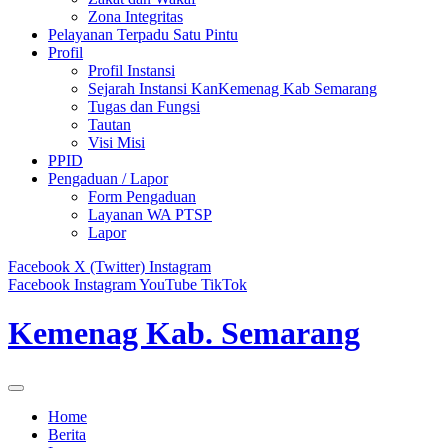
Zona Integritas
Pelayanan Terpadu Satu Pintu
Profil
Profil Instansi
Sejarah Instansi KanKemenag Kab Semarang
Tugas dan Fungsi
Tautan
Visi Misi
PPID
Pengaduan / Lapor
Form Pengaduan
Layanan WA PTSP
Lapor
Facebook
X (Twitter)
Instagram
Facebook
Instagram
YouTube
TikTok
Kemenag Kab. Semarang
Home
Berita