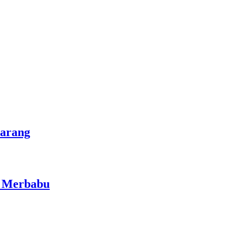
marang
i Merbabu