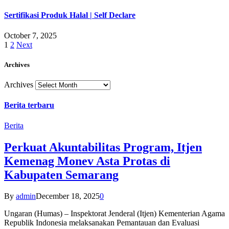
Sertifikasi Produk Halal | Self Declare
October 7, 2025
1
2
Next
Archives
Archives
Berita terbaru
Berita
Perkuat Akuntabilitas Program, Itjen
Kemenag Monev Asta Protas di
Kabupaten Semarang
By
admin
December 18, 2025
0
Ungaran (Humas) – Inspektorat Jenderal (Itjen) Kementerian Agama
Republik Indonesia melaksanakan Pemantauan dan Evaluasi