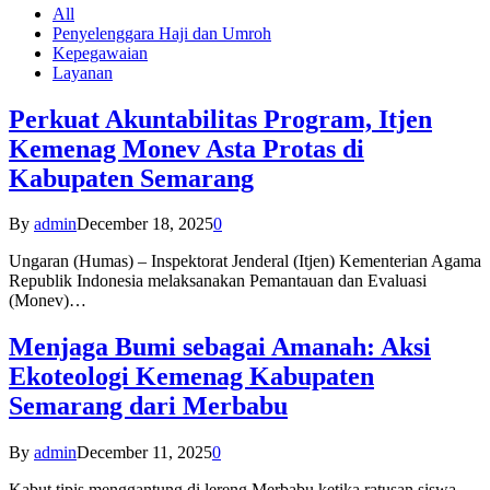
All
Penyelenggara Haji dan Umroh
Kepegawaian
Layanan
Perkuat Akuntabilitas Program, Itjen
Kemenag Monev Asta Protas di
Kabupaten Semarang
By
admin
December 18, 2025
0
Ungaran (Humas) – Inspektorat Jenderal (Itjen) Kementerian Agama
Republik Indonesia melaksanakan Pemantauan dan Evaluasi
(Monev)…
Menjaga Bumi sebagai Amanah: Aksi
Ekoteologi Kemenag Kabupaten
Semarang dari Merbabu
By
admin
December 11, 2025
0
Kabut tipis menggantung di lereng Merbabu ketika ratusan siswa-