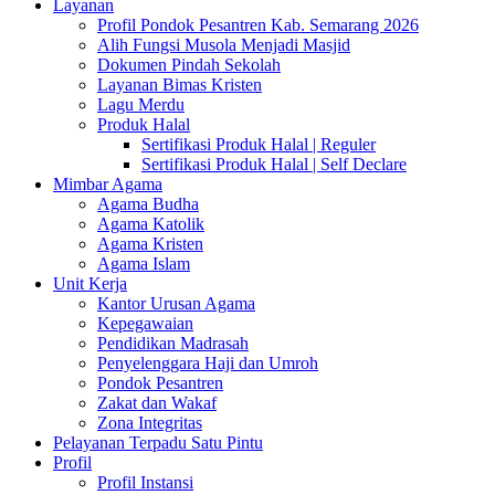
Layanan
Profil Pondok Pesantren Kab. Semarang 2026
Alih Fungsi Musola Menjadi Masjid
Dokumen Pindah Sekolah
Layanan Bimas Kristen
Lagu Merdu
Produk Halal
Sertifikasi Produk Halal | Reguler
Sertifikasi Produk Halal | Self Declare
Mimbar Agama
Agama Budha
Agama Katolik
Agama Kristen
Agama Islam
Unit Kerja
Kantor Urusan Agama
Kepegawaian
Pendidikan Madrasah
Penyelenggara Haji dan Umroh
Pondok Pesantren
Zakat dan Wakaf
Zona Integritas
Pelayanan Terpadu Satu Pintu
Profil
Profil Instansi