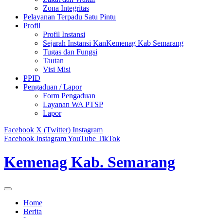
Zona Integritas
Pelayanan Terpadu Satu Pintu
Profil
Profil Instansi
Sejarah Instansi KanKemenag Kab Semarang
Tugas dan Fungsi
Tautan
Visi Misi
PPID
Pengaduan / Lapor
Form Pengaduan
Layanan WA PTSP
Lapor
Facebook
X (Twitter)
Instagram
Facebook
Instagram
YouTube
TikTok
Kemenag Kab. Semarang
Home
Berita