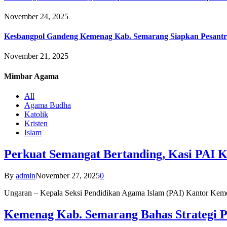
November 24, 2025
Kesbangpol Gandeng Kemenag Kab. Semarang Siapkan Pesantr
November 21, 2025
Mimbar
Agama
All
Agama Budha
Katolik
Kristen
Islam
Perkuat Semangat Bertanding, Kasi PAI 
By
admin
November 27, 2025
0
Ungaran – Kepala Seksi Pendidikan Agama Islam (PAI) Kantor K
Kemenag Kab. Semarang Bahas Strategi P