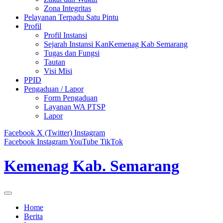
Zona Integritas
Pelayanan Terpadu Satu Pintu
Profil
Profil Instansi
Sejarah Instansi KanKemenag Kab Semarang
Tugas dan Fungsi
Tautan
Visi Misi
PPID
Pengaduan / Lapor
Form Pengaduan
Layanan WA PTSP
Lapor
Facebook
X (Twitter)
Instagram
Facebook
Instagram
YouTube
TikTok
Kemenag Kab. Semarang
Home
Berita