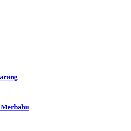
marang
i Merbabu