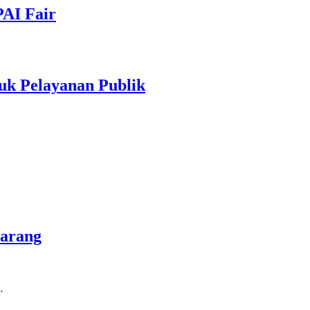
PAI Fair
uk Pelayanan Publik
marang
…