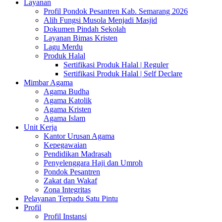
Layanan
Profil Pondok Pesantren Kab. Semarang 2026
Alih Fungsi Musola Menjadi Masjid
Dokumen Pindah Sekolah
Layanan Bimas Kristen
Lagu Merdu
Produk Halal
Sertifikasi Produk Halal | Reguler
Sertifikasi Produk Halal | Self Declare
Mimbar Agama
Agama Budha
Agama Katolik
Agama Kristen
Agama Islam
Unit Kerja
Kantor Urusan Agama
Kepegawaian
Pendidikan Madrasah
Penyelenggara Haji dan Umroh
Pondok Pesantren
Zakat dan Wakaf
Zona Integritas
Pelayanan Terpadu Satu Pintu
Profil
Profil Instansi