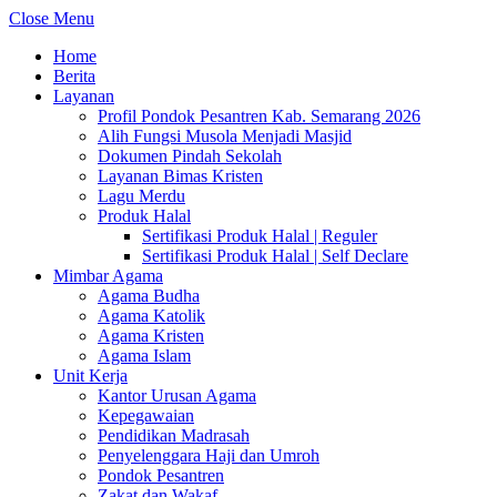
Close Menu
Home
Berita
Layanan
Profil Pondok Pesantren Kab. Semarang 2026
Alih Fungsi Musola Menjadi Masjid
Dokumen Pindah Sekolah
Layanan Bimas Kristen
Lagu Merdu
Produk Halal
Sertifikasi Produk Halal | Reguler
Sertifikasi Produk Halal | Self Declare
Mimbar Agama
Agama Budha
Agama Katolik
Agama Kristen
Agama Islam
Unit Kerja
Kantor Urusan Agama
Kepegawaian
Pendidikan Madrasah
Penyelenggara Haji dan Umroh
Pondok Pesantren
Zakat dan Wakaf