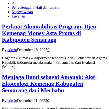
All
Penyelenggara Haji dan Umroh
Kepegawaian
Layanan
Perkuat Akuntabilitas Program, Itjen
Kemenag Monev Asta Protas di
Kabupaten Semarang
By
admin
December 18, 2025
0
Ungaran (Humas) – Inspektorat Jenderal (Itjen) Kementerian Agama
Republik Indonesia melaksanakan Pemantauan dan Evaluasi
(Monev)…
Menjaga Bumi sebagai Amanah: Aksi
Ekoteologi Kemenag Kabupaten
Semarang dari Merbabu
By
admin
December 11, 2025
0
Kabut tipis menggantung di lereng Merbabu ketika ratusan siswa-