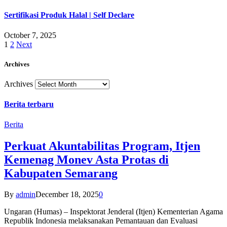
Sertifikasi Produk Halal | Self Declare
October 7, 2025
1
2
Next
Archives
Archives
Berita terbaru
Berita
Perkuat Akuntabilitas Program, Itjen
Kemenag Monev Asta Protas di
Kabupaten Semarang
By
admin
December 18, 2025
0
Ungaran (Humas) – Inspektorat Jenderal (Itjen) Kementerian Agama
Republik Indonesia melaksanakan Pemantauan dan Evaluasi