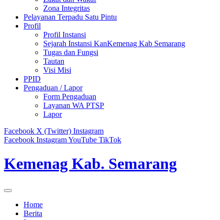
Zona Integritas
Pelayanan Terpadu Satu Pintu
Profil
Profil Instansi
Sejarah Instansi KanKemenag Kab Semarang
Tugas dan Fungsi
Tautan
Visi Misi
PPID
Pengaduan / Lapor
Form Pengaduan
Layanan WA PTSP
Lapor
Facebook
X (Twitter)
Instagram
Facebook
Instagram
YouTube
TikTok
Kemenag Kab. Semarang
Home
Berita