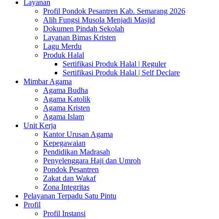
Layanan
Profil Pondok Pesantren Kab. Semarang 2026
Alih Fungsi Musola Menjadi Masjid
Dokumen Pindah Sekolah
Layanan Bimas Kristen
Lagu Merdu
Produk Halal
Sertifikasi Produk Halal | Reguler
Sertifikasi Produk Halal | Self Declare
Mimbar Agama
Agama Budha
Agama Katolik
Agama Kristen
Agama Islam
Unit Kerja
Kantor Urusan Agama
Kepegawaian
Pendidikan Madrasah
Penyelenggara Haji dan Umroh
Pondok Pesantren
Zakat dan Wakaf
Zona Integritas
Pelayanan Terpadu Satu Pintu
Profil
Profil Instansi