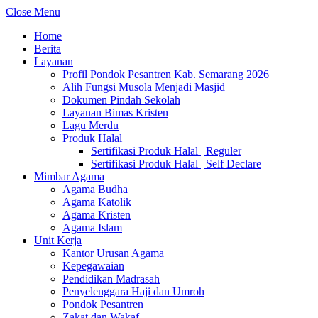
Close Menu
Home
Berita
Layanan
Profil Pondok Pesantren Kab. Semarang 2026
Alih Fungsi Musola Menjadi Masjid
Dokumen Pindah Sekolah
Layanan Bimas Kristen
Lagu Merdu
Produk Halal
Sertifikasi Produk Halal | Reguler
Sertifikasi Produk Halal | Self Declare
Mimbar Agama
Agama Budha
Agama Katolik
Agama Kristen
Agama Islam
Unit Kerja
Kantor Urusan Agama
Kepegawaian
Pendidikan Madrasah
Penyelenggara Haji dan Umroh
Pondok Pesantren
Zakat dan Wakaf