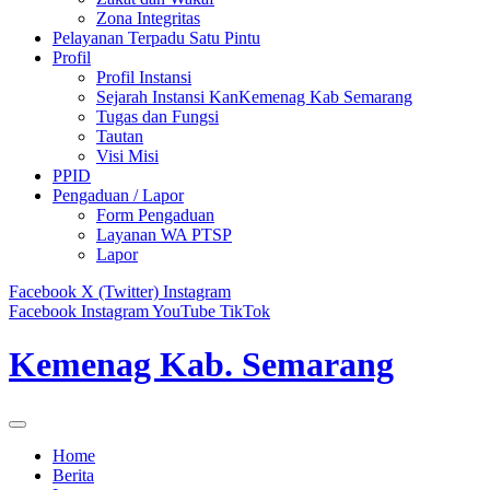
Zona Integritas
Pelayanan Terpadu Satu Pintu
Profil
Profil Instansi
Sejarah Instansi KanKemenag Kab Semarang
Tugas dan Fungsi
Tautan
Visi Misi
PPID
Pengaduan / Lapor
Form Pengaduan
Layanan WA PTSP
Lapor
Facebook
X (Twitter)
Instagram
Facebook
Instagram
YouTube
TikTok
Kemenag Kab. Semarang
Home
Berita