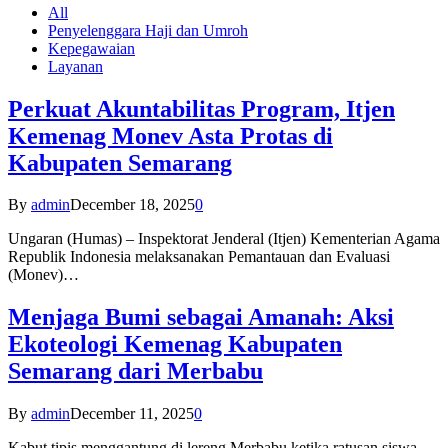
All
Penyelenggara Haji dan Umroh
Kepegawaian
Layanan
Perkuat Akuntabilitas Program, Itjen
Kemenag Monev Asta Protas di
Kabupaten Semarang
By
admin
December 18, 2025
0
Ungaran (Humas) – Inspektorat Jenderal (Itjen) Kementerian Agama
Republik Indonesia melaksanakan Pemantauan dan Evaluasi
(Monev)…
Menjaga Bumi sebagai Amanah: Aksi
Ekoteologi Kemenag Kabupaten
Semarang dari Merbabu
By
admin
December 11, 2025
0
Kabut tipis menggantung di lereng Merbabu ketika ratusan siswa-