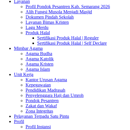
Layanan
Profil Pondok Pesantren Kab. Semarang 2026
Alih Fungsi Musola Menjadi Masjid
Dokumen Pindah Sekolah
Layanan Bimas Kristen
Lagu Merdu
Produk Halal
Sertifikasi Produk Halal | Reguler
Sertifikasi Produk Halal | Self Declare
Mimbar Agama
Agama Budha
Agama Katolik
Agama Kristen
Agama Islam
Unit Kerja
Kantor Urusan Agama
Kepegawaian
Pendidikan Madrasah
Penyelenggara Haji dan Umroh
Pondok Pesantren
Zakat dan Wakaf
Zona Integritas
Pelayanan Terpadu Satu Pintu
Profil
Profil Instansi