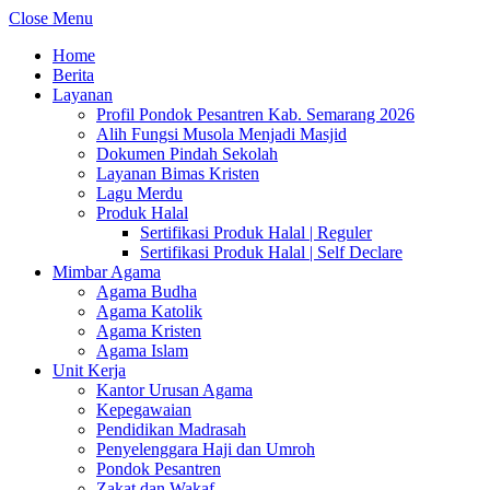
Close Menu
Home
Berita
Layanan
Profil Pondok Pesantren Kab. Semarang 2026
Alih Fungsi Musola Menjadi Masjid
Dokumen Pindah Sekolah
Layanan Bimas Kristen
Lagu Merdu
Produk Halal
Sertifikasi Produk Halal | Reguler
Sertifikasi Produk Halal | Self Declare
Mimbar Agama
Agama Budha
Agama Katolik
Agama Kristen
Agama Islam
Unit Kerja
Kantor Urusan Agama
Kepegawaian
Pendidikan Madrasah
Penyelenggara Haji dan Umroh
Pondok Pesantren
Zakat dan Wakaf