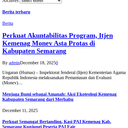
Archives
Berita terbaru
Berita
Perkuat Akuntabilitas Program, Itjen
Kemenag Monev Asta Protas di
Kabupaten Semarang
By
admin
December 18, 2025
0
Ungaran (Humas) – Inspektorat Jenderal (Itjen) Kementerian Agama
Republik Indonesia melaksanakan Pemantauan dan Evaluasi
(Monev)…
Menjaga Bumi sebagai Amanah: Aksi Ekoteologi Kemenag
Kabupaten Semarang dari Merbabu
December 11, 2025
Perkuat Semangat Bertanding, Kasi PAI Kemenag Kab.
Semarang Kunjungi Peserta PAI Fair