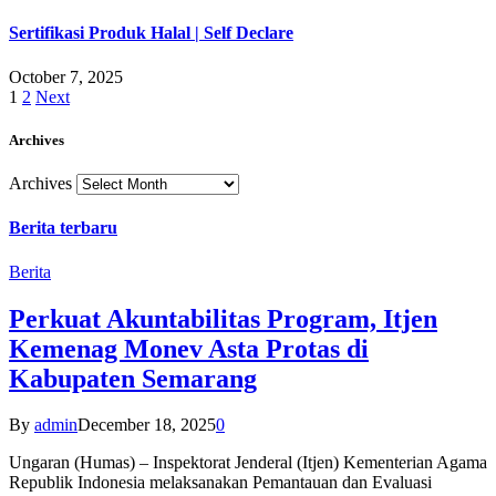
Sertifikasi Produk Halal | Self Declare
October 7, 2025
1
2
Next
Archives
Archives
Berita terbaru
Berita
Perkuat Akuntabilitas Program, Itjen
Kemenag Monev Asta Protas di
Kabupaten Semarang
By
admin
December 18, 2025
0
Ungaran (Humas) – Inspektorat Jenderal (Itjen) Kementerian Agama
Republik Indonesia melaksanakan Pemantauan dan Evaluasi