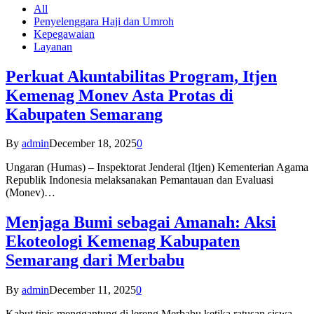
All
Penyelenggara Haji dan Umroh
Kepegawaian
Layanan
Perkuat Akuntabilitas Program, Itjen
Kemenag Monev Asta Protas di
Kabupaten Semarang
By
admin
December 18, 2025
0
Ungaran (Humas) – Inspektorat Jenderal (Itjen) Kementerian Agama
Republik Indonesia melaksanakan Pemantauan dan Evaluasi
(Monev)…
Menjaga Bumi sebagai Amanah: Aksi
Ekoteologi Kemenag Kabupaten
Semarang dari Merbabu
By
admin
December 11, 2025
0
Kabut tipis menggantung di lereng Merbabu ketika ratusan siswa-