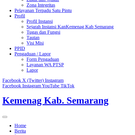
Zona Integritas
Pelayanan Terpadu Satu Pintu
Profil
Profil Instansi
Sejarah Instansi KanKemenag Kab Semarang
Tugas dan Fungsi
Tautan
Visi Misi
PPID
Pengaduan / Lapor
Form Pengaduan
Layanan WA PTSP
Lapor
Facebook
X (Twitter)
Instagram
Facebook
Instagram
YouTube
TikTok
Kemenag Kab. Semarang
Home
Berita