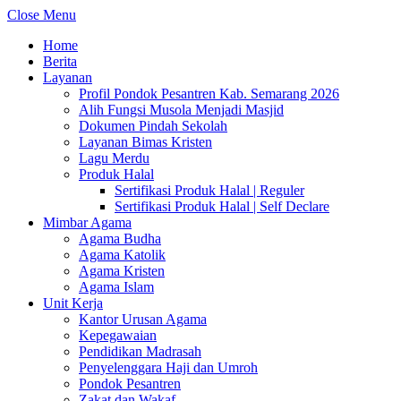
Close Menu
Home
Berita
Layanan
Profil Pondok Pesantren Kab. Semarang 2026
Alih Fungsi Musola Menjadi Masjid
Dokumen Pindah Sekolah
Layanan Bimas Kristen
Lagu Merdu
Produk Halal
Sertifikasi Produk Halal | Reguler
Sertifikasi Produk Halal | Self Declare
Mimbar Agama
Agama Budha
Agama Katolik
Agama Kristen
Agama Islam
Unit Kerja
Kantor Urusan Agama
Kepegawaian
Pendidikan Madrasah
Penyelenggara Haji dan Umroh
Pondok Pesantren
Zakat dan Wakaf