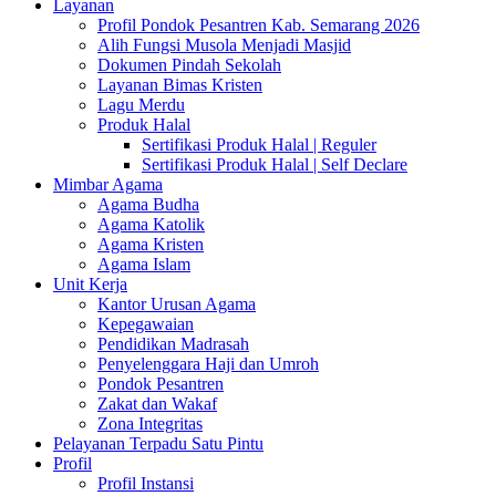
Layanan
Profil Pondok Pesantren Kab. Semarang 2026
Alih Fungsi Musola Menjadi Masjid
Dokumen Pindah Sekolah
Layanan Bimas Kristen
Lagu Merdu
Produk Halal
Sertifikasi Produk Halal | Reguler
Sertifikasi Produk Halal | Self Declare
Mimbar Agama
Agama Budha
Agama Katolik
Agama Kristen
Agama Islam
Unit Kerja
Kantor Urusan Agama
Kepegawaian
Pendidikan Madrasah
Penyelenggara Haji dan Umroh
Pondok Pesantren
Zakat dan Wakaf
Zona Integritas
Pelayanan Terpadu Satu Pintu
Profil
Profil Instansi