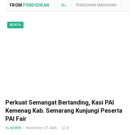
FROM
PENDIDIKAN
ALL
PENDIDIKAN MADRASAH
POND
BERITA
Perkuat Semangat Bertanding, Kasi PAI
Kemenag Kab. Semarang Kunjungi Peserta
PAI Fair
By
ADMIN
November 27, 2025
0