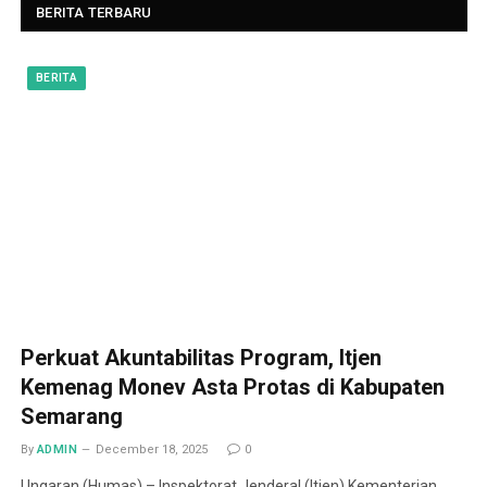
BERITA TERBARU
BERITA
Perkuat Akuntabilitas Program, Itjen
Kemenag Monev Asta Protas di Kabupaten
Semarang
By
ADMIN
December 18, 2025
0
Ungaran (Humas) – Inspektorat Jenderal (Itjen) Kementerian