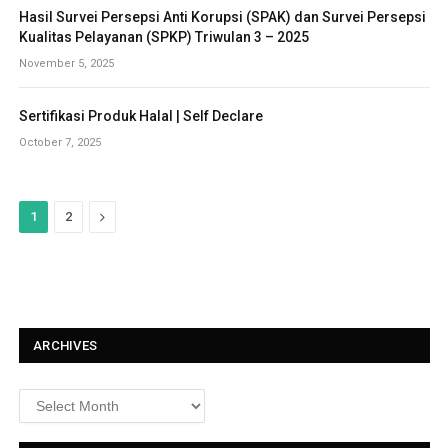
Hasil Survei Persepsi Anti Korupsi (SPAK) dan Survei Persepsi
Kualitas Pelayanan (SPKP) Triwulan 3 – 2025
November 5, 2025
Sertifikasi Produk Halal | Self Declare
October 7, 2025
N
1
2
e
x
t
ARCHIVES