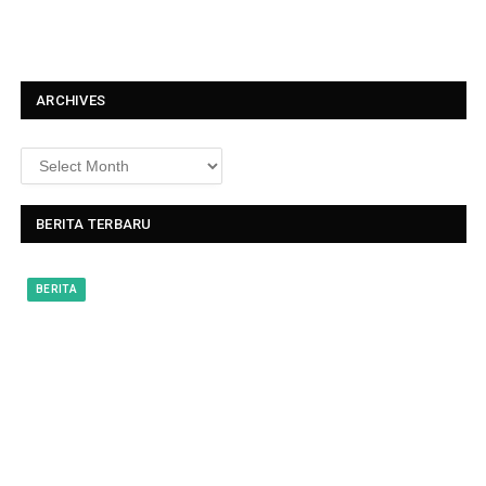
x
t
ARCHIVES
BERITA TERBARU
BERITA