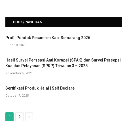
E-BOOK/PANDUAN
Profil Pondok Pesantren Kab. Semarang 2026
June 18, 2026
Hasil Survei Persepsi Anti Korupsi (SPAK) dan Survei Persepsi
Kualitas Pelayanan (SPKP) Triwulan 3 – 2025
November 5, 2025
Sertifikasi Produk Halal | Self Declare
October 7, 2025
N
1
2
e