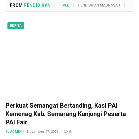
FROM
PENDIDIKAN
ALL
PENDIDIKAN MADRASAH
POND
BERITA
Perkuat Semangat Bertanding, Kasi PAI
Kemenag Kab. Semarang Kunjungi Peserta
PAI Fair
By
ADMIN
November 27, 2025
0