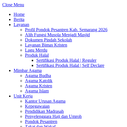
Close Menu
Home
Berita
Layanan
Profil Pondok Pesantren Kab. Semarang 2026
Alih Fungsi Musola Menjadi Masjid
Dokumen Pindah Sekolah
Layanan Bimas Kristen
Lagu Merdu
Produk Halal
Sertifikasi Produk Halal | Reguler
Sertifikasi Produk Halal | Self Declare
Mimbar Agama
Agama Budha
Agama Katolik
Agama Kristen
Agama Islam
Unit Kerja
Kantor Urusan Agama
Kepegawaian
Pendidikan Madrasah
Penyelenggara Haji dan Umroh
Pondok Pesantren
Zakat dan Wakaf