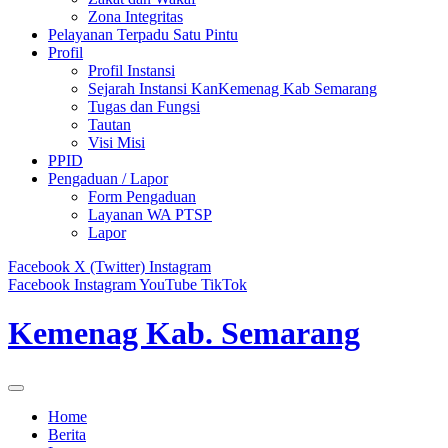
Zona Integritas
Pelayanan Terpadu Satu Pintu
Profil
Profil Instansi
Sejarah Instansi KanKemenag Kab Semarang
Tugas dan Fungsi
Tautan
Visi Misi
PPID
Pengaduan / Lapor
Form Pengaduan
Layanan WA PTSP
Lapor
Facebook
X (Twitter)
Instagram
Facebook
Instagram
YouTube
TikTok
Kemenag Kab. Semarang
Home
Berita