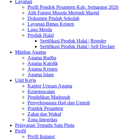
Layanan
Profil Pondok Pesantren Kab. Semarang 2026
Alih Fungsi Musola Menjadi Masjid
Dokumen Pindah Sekolah
Layanan Bimas Kristen
Lagu Merdu
Produk Halal
Sertifikasi Produk Halal | Reguler
Sertifikasi Produk Halal | Self Declare
Mimbar Agama
Agama Budha
Agama Katolik
Agama Kristen
Agama Islam
Unit Kerja
Kantor Urusan Agama
Kepegawaian
Pendidikan Madrasah
Penyelenggara Haji dan Umroh
Pondok Pesantren
Zakat dan Wakaf
Zona Integritas
Pelayanan Terpadu Satu Pintu
Profil
Profil Instansi