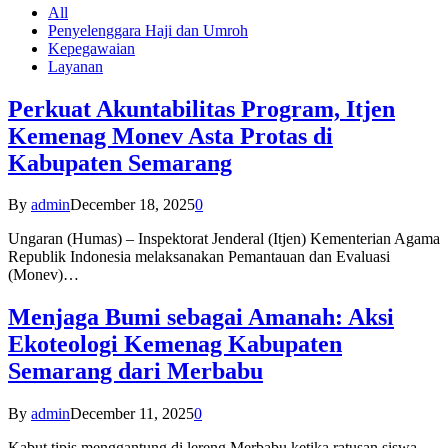
All
Penyelenggara Haji dan Umroh
Kepegawaian
Layanan
Perkuat Akuntabilitas Program, Itjen
Kemenag Monev Asta Protas di
Kabupaten Semarang
By
admin
December 18, 2025
0
Ungaran (Humas) – Inspektorat Jenderal (Itjen) Kementerian Agama
Republik Indonesia melaksanakan Pemantauan dan Evaluasi
(Monev)…
Menjaga Bumi sebagai Amanah: Aksi
Ekoteologi Kemenag Kabupaten
Semarang dari Merbabu
By
admin
December 11, 2025
0
Kabut tipis menggantung di lereng Merbabu ketika ratusan siswa-