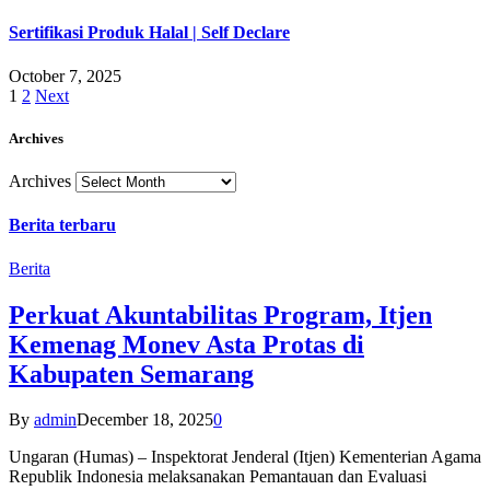
Sertifikasi Produk Halal | Self Declare
October 7, 2025
1
2
Next
Archives
Archives
Berita terbaru
Berita
Perkuat Akuntabilitas Program, Itjen
Kemenag Monev Asta Protas di
Kabupaten Semarang
By
admin
December 18, 2025
0
Ungaran (Humas) – Inspektorat Jenderal (Itjen) Kementerian Agama
Republik Indonesia melaksanakan Pemantauan dan Evaluasi