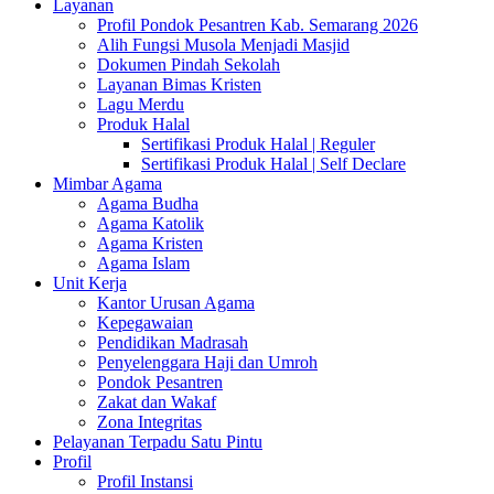
Layanan
Profil Pondok Pesantren Kab. Semarang 2026
Alih Fungsi Musola Menjadi Masjid
Dokumen Pindah Sekolah
Layanan Bimas Kristen
Lagu Merdu
Produk Halal
Sertifikasi Produk Halal | Reguler
Sertifikasi Produk Halal | Self Declare
Mimbar Agama
Agama Budha
Agama Katolik
Agama Kristen
Agama Islam
Unit Kerja
Kantor Urusan Agama
Kepegawaian
Pendidikan Madrasah
Penyelenggara Haji dan Umroh
Pondok Pesantren
Zakat dan Wakaf
Zona Integritas
Pelayanan Terpadu Satu Pintu
Profil
Profil Instansi