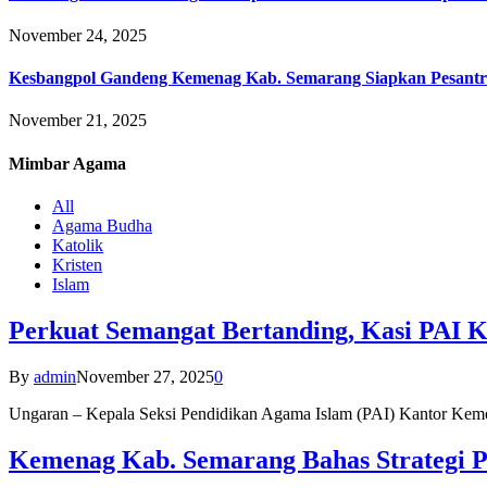
November 24, 2025
Kesbangpol Gandeng Kemenag Kab. Semarang Siapkan Pesantr
November 21, 2025
Mimbar
Agama
All
Agama Budha
Katolik
Kristen
Islam
Perkuat Semangat Bertanding, Kasi PAI 
By
admin
November 27, 2025
0
Ungaran – Kepala Seksi Pendidikan Agama Islam (PAI) Kantor K
Kemenag Kab. Semarang Bahas Strategi P