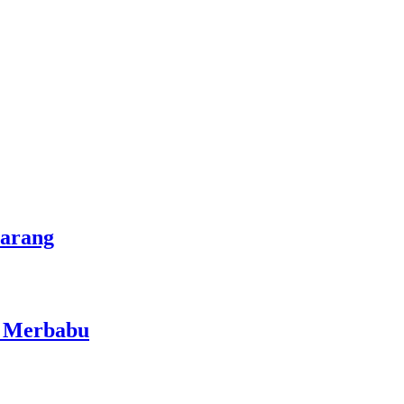
marang
i Merbabu