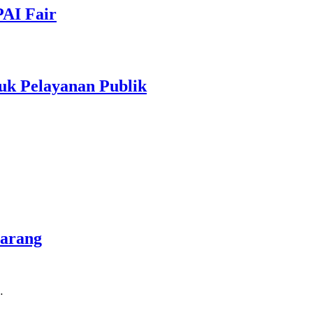
PAI Fair
uk Pelayanan Publik
marang
…