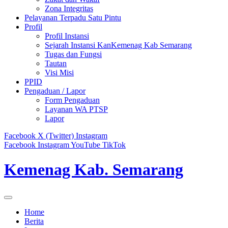
Zona Integritas
Pelayanan Terpadu Satu Pintu
Profil
Profil Instansi
Sejarah Instansi KanKemenag Kab Semarang
Tugas dan Fungsi
Tautan
Visi Misi
PPID
Pengaduan / Lapor
Form Pengaduan
Layanan WA PTSP
Lapor
Facebook
X (Twitter)
Instagram
Facebook
Instagram
YouTube
TikTok
Kemenag Kab. Semarang
Home
Berita