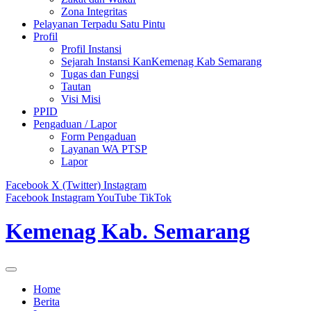
Zona Integritas
Pelayanan Terpadu Satu Pintu
Profil
Profil Instansi
Sejarah Instansi KanKemenag Kab Semarang
Tugas dan Fungsi
Tautan
Visi Misi
PPID
Pengaduan / Lapor
Form Pengaduan
Layanan WA PTSP
Lapor
Facebook
X (Twitter)
Instagram
Facebook
Instagram
YouTube
TikTok
Kemenag Kab. Semarang
Home
Berita