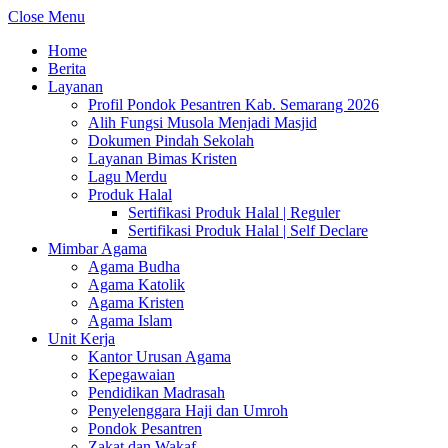
Close Menu
Home
Berita
Layanan
Profil Pondok Pesantren Kab. Semarang 2026
Alih Fungsi Musola Menjadi Masjid
Dokumen Pindah Sekolah
Layanan Bimas Kristen
Lagu Merdu
Produk Halal
Sertifikasi Produk Halal | Reguler
Sertifikasi Produk Halal | Self Declare
Mimbar Agama
Agama Budha
Agama Katolik
Agama Kristen
Agama Islam
Unit Kerja
Kantor Urusan Agama
Kepegawaian
Pendidikan Madrasah
Penyelenggara Haji dan Umroh
Pondok Pesantren
Zakat dan Wakaf