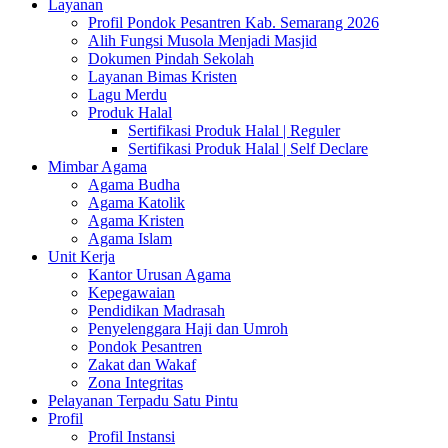
Layanan
Profil Pondok Pesantren Kab. Semarang 2026
Alih Fungsi Musola Menjadi Masjid
Dokumen Pindah Sekolah
Layanan Bimas Kristen
Lagu Merdu
Produk Halal
Sertifikasi Produk Halal | Reguler
Sertifikasi Produk Halal | Self Declare
Mimbar Agama
Agama Budha
Agama Katolik
Agama Kristen
Agama Islam
Unit Kerja
Kantor Urusan Agama
Kepegawaian
Pendidikan Madrasah
Penyelenggara Haji dan Umroh
Pondok Pesantren
Zakat dan Wakaf
Zona Integritas
Pelayanan Terpadu Satu Pintu
Profil
Profil Instansi