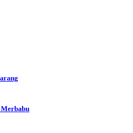
marang
i Merbabu