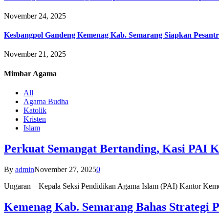
November 24, 2025
Kesbangpol Gandeng Kemenag Kab. Semarang Siapkan Pesantr
November 21, 2025
Mimbar
Agama
All
Agama Budha
Katolik
Kristen
Islam
Perkuat Semangat Bertanding, Kasi PAI 
By
admin
November 27, 2025
0
Ungaran – Kepala Seksi Pendidikan Agama Islam (PAI) Kantor K
Kemenag Kab. Semarang Bahas Strategi P