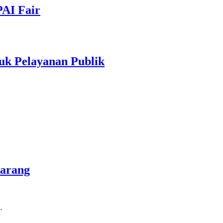
PAI Fair
uk Pelayanan Publik
marang
…