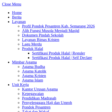
Close Menu
Home
Berita
Layanan
Profil Pondok Pesantren Kab. Semarang 2026
Alih Fungsi Musola Menjadi Masjid
Dokumen Pindah Sekolah
Layanan Bimas Kristen
Lagu Merdu
Produk Halal
Sertifikasi Produk Halal | Reguler
Sertifikasi Produk Halal | Self Declare
Mimbar Agama
Agama Budha
Agama Katolik
Agama Kristen
Agama Islam
Unit Kerja
Kantor Urusan Agama
Kepegawaian
Pendidikan Madrasah
Penyelenggara Haji dan Umroh
Pondok Pesantren
Zakat dan Wakaf