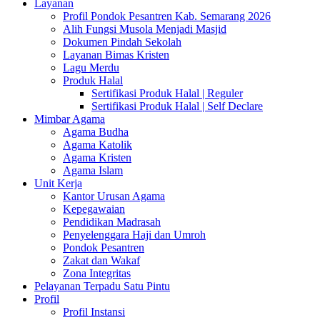
Layanan
Profil Pondok Pesantren Kab. Semarang 2026
Alih Fungsi Musola Menjadi Masjid
Dokumen Pindah Sekolah
Layanan Bimas Kristen
Lagu Merdu
Produk Halal
Sertifikasi Produk Halal | Reguler
Sertifikasi Produk Halal | Self Declare
Mimbar Agama
Agama Budha
Agama Katolik
Agama Kristen
Agama Islam
Unit Kerja
Kantor Urusan Agama
Kepegawaian
Pendidikan Madrasah
Penyelenggara Haji dan Umroh
Pondok Pesantren
Zakat dan Wakaf
Zona Integritas
Pelayanan Terpadu Satu Pintu
Profil
Profil Instansi