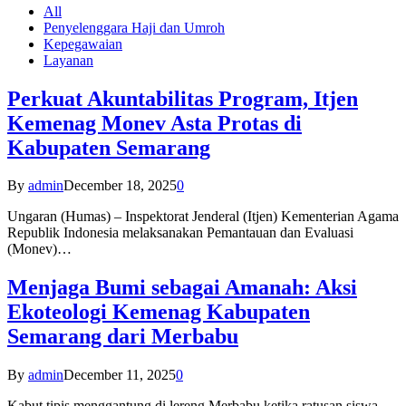
All
Penyelenggara Haji dan Umroh
Kepegawaian
Layanan
Perkuat Akuntabilitas Program, Itjen
Kemenag Monev Asta Protas di
Kabupaten Semarang
By
admin
December 18, 2025
0
Ungaran (Humas) – Inspektorat Jenderal (Itjen) Kementerian Agama
Republik Indonesia melaksanakan Pemantauan dan Evaluasi
(Monev)…
Menjaga Bumi sebagai Amanah: Aksi
Ekoteologi Kemenag Kabupaten
Semarang dari Merbabu
By
admin
December 11, 2025
0
Kabut tipis menggantung di lereng Merbabu ketika ratusan siswa-