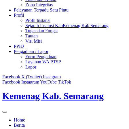
Zona Integritas
Pelayanan Terpadu Satu Pintu
Profil
Profil Instansi
Sejarah Instansi KanKemenag Kab Semarang
Tugas dan Fungsi
Tautan
Visi Misi
PPID
Pengaduan / Lapor
Form Pengaduan
Layanan WA PTSP
Lapor
Facebook
X (Twitter)
Instagram
Facebook
Instagram
YouTube
TikTok
Kemenag Kab. Semarang
Home
Berita