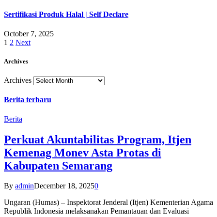
Sertifikasi Produk Halal | Self Declare
October 7, 2025
1
2
Next
Archives
Archives
Berita terbaru
Berita
Perkuat Akuntabilitas Program, Itjen
Kemenag Monev Asta Protas di
Kabupaten Semarang
By
admin
December 18, 2025
0
Ungaran (Humas) – Inspektorat Jenderal (Itjen) Kementerian Agama
Republik Indonesia melaksanakan Pemantauan dan Evaluasi