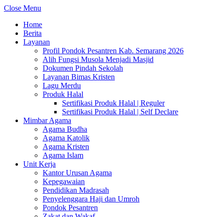
Close Menu
Home
Berita
Layanan
Profil Pondok Pesantren Kab. Semarang 2026
Alih Fungsi Musola Menjadi Masjid
Dokumen Pindah Sekolah
Layanan Bimas Kristen
Lagu Merdu
Produk Halal
Sertifikasi Produk Halal | Reguler
Sertifikasi Produk Halal | Self Declare
Mimbar Agama
Agama Budha
Agama Katolik
Agama Kristen
Agama Islam
Unit Kerja
Kantor Urusan Agama
Kepegawaian
Pendidikan Madrasah
Penyelenggara Haji dan Umroh
Pondok Pesantren
Zakat dan Wakaf