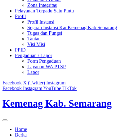
Zona Integritas
Pelayanan Terpadu Satu Pintu
Profil
Profil Instansi
Sejarah Instansi KanKemenag Kab Semarang
Tugas dan Fungsi
Tautan
Visi Misi
PPID
Pengaduan / Lapor
Form Pengaduan
Layanan WA PTSP
Lapor
Facebook
X (Twitter)
Instagram
Facebook
Instagram
YouTube
TikTok
Kemenag Kab. Semarang
Home
Berita