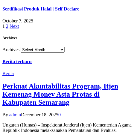
Sertifikasi Produk Halal | Self Declare
October 7, 2025
1
2
Next
Archives
Archives
Berita terbaru
Berita
Perkuat Akuntabilitas Program, Itjen
Kemenag Monev Asta Protas di
Kabupaten Semarang
By
admin
December 18, 2025
0
Ungaran (Humas) – Inspektorat Jenderal (Itjen) Kementerian Agama
Republik Indonesia melaksanakan Pemantauan dan Evaluasi