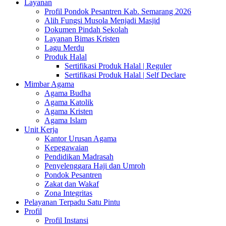
Layanan
Profil Pondok Pesantren Kab. Semarang 2026
Alih Fungsi Musola Menjadi Masjid
Dokumen Pindah Sekolah
Layanan Bimas Kristen
Lagu Merdu
Produk Halal
Sertifikasi Produk Halal | Reguler
Sertifikasi Produk Halal | Self Declare
Mimbar Agama
Agama Budha
Agama Katolik
Agama Kristen
Agama Islam
Unit Kerja
Kantor Urusan Agama
Kepegawaian
Pendidikan Madrasah
Penyelenggara Haji dan Umroh
Pondok Pesantren
Zakat dan Wakaf
Zona Integritas
Pelayanan Terpadu Satu Pintu
Profil
Profil Instansi