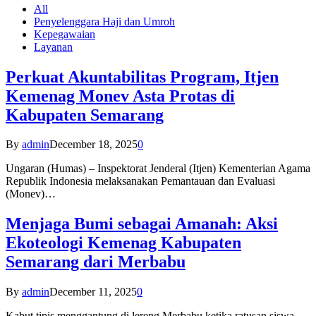
All
Penyelenggara Haji dan Umroh
Kepegawaian
Layanan
Perkuat Akuntabilitas Program, Itjen
Kemenag Monev Asta Protas di
Kabupaten Semarang
By
admin
December 18, 2025
0
Ungaran (Humas) – Inspektorat Jenderal (Itjen) Kementerian Agama
Republik Indonesia melaksanakan Pemantauan dan Evaluasi
(Monev)…
Menjaga Bumi sebagai Amanah: Aksi
Ekoteologi Kemenag Kabupaten
Semarang dari Merbabu
By
admin
December 11, 2025
0
Kabut tipis menggantung di lereng Merbabu ketika ratusan siswa-