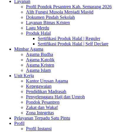
Layanan
Profil Pondok Pesantren Kab. Semarang 2026
Alih Fungsi Musola Menjadi Masjid
Dokumen Pindah Sekolah
Layanan Bimas Kristen
Lagu Merdu
Produk Halal
Sertifikasi Produk Halal | Reguler
Sertifikasi Produk Halal | Self Declare
Mimbar Agama
Agama Budha
Agama Katolik
Agama Kristen
Agama Islam
Unit Kerja
Kantor Urusan Agama
Kepegawaian
Pendidikan Madrasah
Penyelenggara Haji dan Umroh
Pondok Pesantren
Zakat dan Wakaf
Zona Integritas
Pelayanan Terpadu Satu Pintu
Profil
Profil Instansi