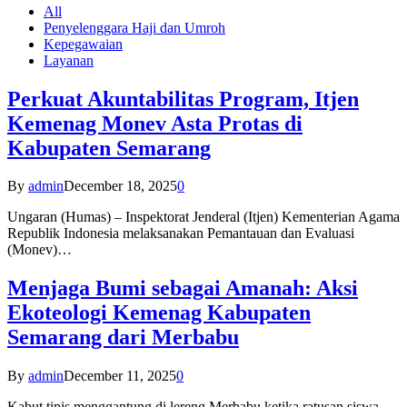
All
Penyelenggara Haji dan Umroh
Kepegawaian
Layanan
Perkuat Akuntabilitas Program, Itjen
Kemenag Monev Asta Protas di
Kabupaten Semarang
By
admin
December 18, 2025
0
Ungaran (Humas) – Inspektorat Jenderal (Itjen) Kementerian Agama
Republik Indonesia melaksanakan Pemantauan dan Evaluasi
(Monev)…
Menjaga Bumi sebagai Amanah: Aksi
Ekoteologi Kemenag Kabupaten
Semarang dari Merbabu
By
admin
December 11, 2025
0
Kabut tipis menggantung di lereng Merbabu ketika ratusan siswa-