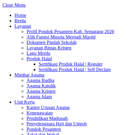
Close Menu
Home
Berita
Layanan
Profil Pondok Pesantren Kab. Semarang 2026
Alih Fungsi Musola Menjadi Masjid
Dokumen Pindah Sekolah
Layanan Bimas Kristen
Lagu Merdu
Produk Halal
Sertifikasi Produk Halal | Reguler
Sertifikasi Produk Halal | Self Declare
Mimbar Agama
Agama Budha
Agama Katolik
Agama Kristen
Agama Islam
Unit Kerja
Kantor Urusan Agama
Kepegawaian
Pendidikan Madrasah
Penyelenggara Haji dan Umroh
Pondok Pesantren
Zakat dan Wakaf