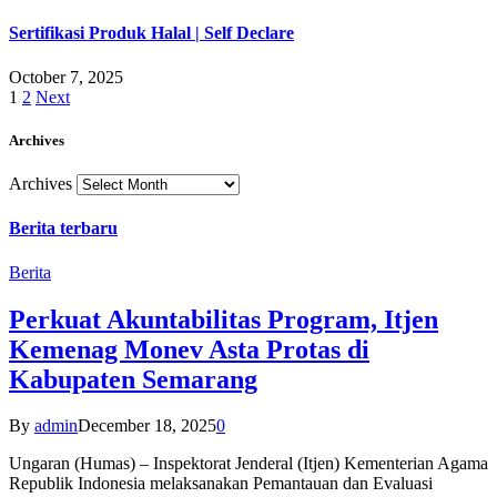
Sertifikasi Produk Halal | Self Declare
October 7, 2025
1
2
Next
Archives
Archives
Berita terbaru
Berita
Perkuat Akuntabilitas Program, Itjen
Kemenag Monev Asta Protas di
Kabupaten Semarang
By
admin
December 18, 2025
0
Ungaran (Humas) – Inspektorat Jenderal (Itjen) Kementerian Agama
Republik Indonesia melaksanakan Pemantauan dan Evaluasi