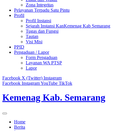
Zona Integritas
Pelayanan Terpadu Satu Pintu
Profil
Profil Instansi
Sejarah Instansi KanKemenag Kab Semarang
Tugas dan Fungsi
Tautan
Visi Misi
PPID
Pengaduan / Lapor
Form Pengaduan
Layanan WA PTSP
Lapor
Facebook
X (Twitter)
Instagram
Facebook
Instagram
YouTube
TikTok
Kemenag Kab. Semarang
Home
Berita