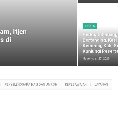
BERITA
am, Itjen
Perkuat Semang
s di
Bertanding, Kasi
Kemenag Kab. S
Kunjungi Peserta
November 27, 2025
PENYELENGGARA HAJI DAN UMROH
KEPEGAWAIAN
LAYANAN