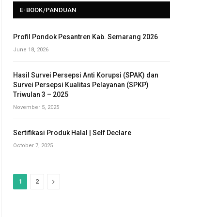
E-BOOK/PANDUAN
Profil Pondok Pesantren Kab. Semarang 2026
June 18, 2026
Hasil Survei Persepsi Anti Korupsi (SPAK) dan
Survei Persepsi Kualitas Pelayanan (SPKP)
Triwulan 3 – 2025
November 5, 2025
Sertifikasi Produk Halal | Self Declare
October 7, 2025
N
1
2
e
x