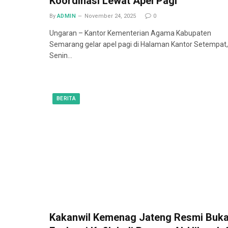
Koordinasi Lewat Apel Pagi
By
ADMIN
November 24, 2025
0
Ungaran – Kantor Kementerian Agama Kabupaten
Semarang gelar apel pagi di Halaman Kantor Setempat,
Senin…
BERITA
Kakanwil Kemenag Jateng Resmi Buk