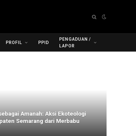
PENGADUAN /
PROFIL
PPID
LAPOR
ebagai Amanah: Aksi Ekoteologi
aten Semarang dari Merbabu