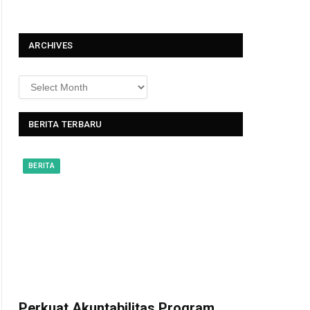
t
ARCHIVES
BERITA TERBARU
BERITA
Perkuat Akuntabilitas Program,