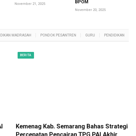
BPOM
November 21, 2025
November 20, 2025
IDIKAN MADRASAH
PONDOK PESANTREN
GURU
PENDIDIKAN
BERITA
I
Kemenag Kab. Semarang Bahas Strategi
Percepatan Pencairan TPG PAI Akhir