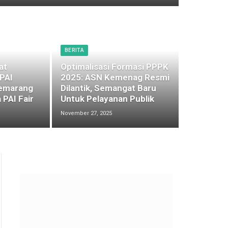
BERITA
at
Optimalisasi Formasi PPPK
 PAI
2025: ASN Kemenag Resmi
emarang
Dilantik, Semangat Baru
 PAI Fair
Untuk Pelayanan Publik
November 27, 2025