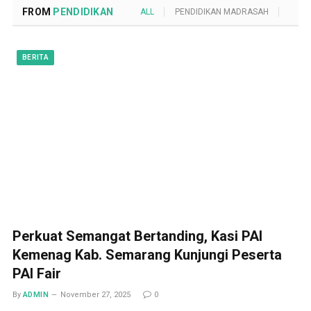
FROM
PENDIDIKAN
ALL
PENDIDIKAN MADRASAH
POND
BERITA
Perkuat Semangat Bertanding, Kasi PAI
Kemenag Kab. Semarang Kunjungi Peserta
PAI Fair
By
ADMIN
November 27, 2025
0