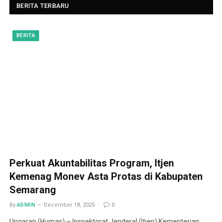
BERITA TERBARU
BERITA
Perkuat Akuntabilitas Program, Itjen
Kemenag Monev Asta Protas di Kabupaten
Semarang
By
ADMIN
December 18, 2025
0
Ungaran (Humas) – Inspektorat Jenderal (Itjen) Kementerian