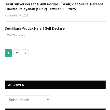
Hasil Survei Persepsi Anti Korupsi (SPAK) dan Survei Persepsi
Kualitas Pelayanan (SPKP) Triwulan 3 – 2025
November 5, 2025
Sertifikasi Produk Halal | Self Declare
October 7, 2025
N
1
2
e
x
t
ARCHIVES