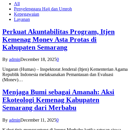
All
Penyelenggara Haji dan Umroh
Kepegawaian
Layanan
Perkuat Akuntabilitas Program, Itjen
Kemenag Monev Asta Protas di
Kabupaten Semarang
By
admin
December 18, 2025
0
Ungaran (Humas) – Inspektorat Jenderal (Itjen) Kementerian Agama
Republik Indonesia melaksanakan Pemantauan dan Evaluasi
(Monev)…
Menjaga Bumi sebagai Amanah: Aksi
Ekoteologi Kemenag Kabupaten
Semarang dari Merbabu
By
admin
December 11, 2025
0
Kabut tipis menggantung di lereng Merbabu ketika ratusan siswa-