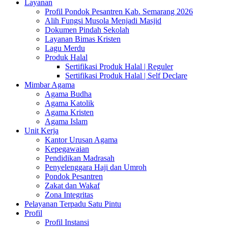
Layanan
Profil Pondok Pesantren Kab. Semarang 2026
Alih Fungsi Musola Menjadi Masjid
Dokumen Pindah Sekolah
Layanan Bimas Kristen
Lagu Merdu
Produk Halal
Sertifikasi Produk Halal | Reguler
Sertifikasi Produk Halal | Self Declare
Mimbar Agama
Agama Budha
Agama Katolik
Agama Kristen
Agama Islam
Unit Kerja
Kantor Urusan Agama
Kepegawaian
Pendidikan Madrasah
Penyelenggara Haji dan Umroh
Pondok Pesantren
Zakat dan Wakaf
Zona Integritas
Pelayanan Terpadu Satu Pintu
Profil
Profil Instansi