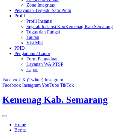
Zona Integritas
Pelayanan Terpadu Satu Pintu
Profil
Profil Instansi
Sejarah Instansi KanKemenag Kab Semarang
Tugas dan Fungsi
Tautan
Visi Misi
PPID
Pengaduan / Lapor
Form Pengaduan
Layanan WA PTSP
Lapor
Facebook
X (Twitter)
Instagram
Facebook
Instagram
YouTube
TikTok
Kemenag Kab. Semarang
Home
Berita