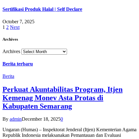
Sertifikasi Produk Halal | Self Declare
October 7, 2025
1
2
Next
Archives
Archives
Berita terbaru
Berita
Perkuat Akuntabilitas Program, Itjen
Kemenag Monev Asta Protas di
Kabupaten Semarang
By
admin
December 18, 2025
0
Ungaran (Humas) – Inspektorat Jenderal (Itjen) Kementerian Agama
Republik Indonesia melaksanakan Pemantauan dan Evaluasi