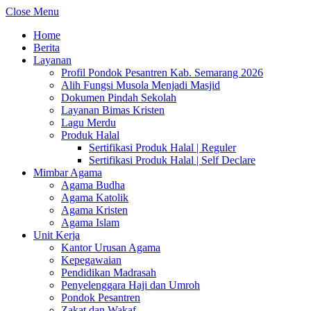
Close Menu
Home
Berita
Layanan
Profil Pondok Pesantren Kab. Semarang 2026
Alih Fungsi Musola Menjadi Masjid
Dokumen Pindah Sekolah
Layanan Bimas Kristen
Lagu Merdu
Produk Halal
Sertifikasi Produk Halal | Reguler
Sertifikasi Produk Halal | Self Declare
Mimbar Agama
Agama Budha
Agama Katolik
Agama Kristen
Agama Islam
Unit Kerja
Kantor Urusan Agama
Kepegawaian
Pendidikan Madrasah
Penyelenggara Haji dan Umroh
Pondok Pesantren
Zakat dan Wakaf