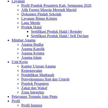
Layanan
Profil Pondok Pesantren Kab. Semarang 2026
Alih Fungsi Musola Menjadi Masjid
Dokumen Pindah Sekolah
Layanan Bimas Kristen
Lagu Merdu
Produk Halal
Sertifikasi Produk Halal | Reguler
Sertifikasi Produk Halal | Self Declare
Mimbar Agama
Agama Budha
Agama Katolik
Agama Kristen
Agama Islam
Unit Kerja
Kantor Urusan Agama
Kepegawaian
Pendidikan Madrasah
Penyelenggara Haji dan Umroh
Pondok Pesantren
Zakat dan Wakaf
Zona Integritas
Pelayanan Terpadu Satu Pintu
Profil
Profil Instansi