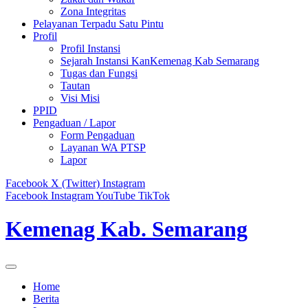
Zona Integritas
Pelayanan Terpadu Satu Pintu
Profil
Profil Instansi
Sejarah Instansi KanKemenag Kab Semarang
Tugas dan Fungsi
Tautan
Visi Misi
PPID
Pengaduan / Lapor
Form Pengaduan
Layanan WA PTSP
Lapor
Facebook
X (Twitter)
Instagram
Facebook
Instagram
YouTube
TikTok
Kemenag Kab. Semarang
Home
Berita