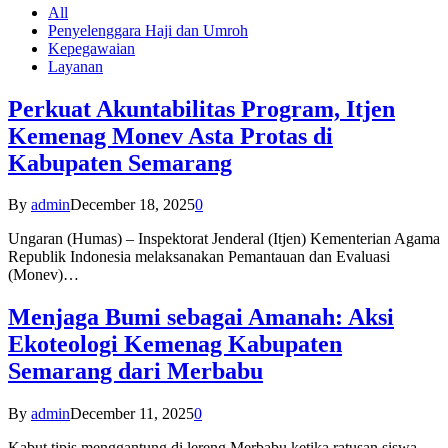
All
Penyelenggara Haji dan Umroh
Kepegawaian
Layanan
Perkuat Akuntabilitas Program, Itjen
Kemenag Monev Asta Protas di
Kabupaten Semarang
By
admin
December 18, 2025
0
Ungaran (Humas) – Inspektorat Jenderal (Itjen) Kementerian Agama
Republik Indonesia melaksanakan Pemantauan dan Evaluasi
(Monev)…
Menjaga Bumi sebagai Amanah: Aksi
Ekoteologi Kemenag Kabupaten
Semarang dari Merbabu
By
admin
December 11, 2025
0
Kabut tipis menggantung di lereng Merbabu ketika ratusan siswa-