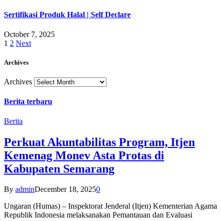
Sertifikasi Produk Halal | Self Declare
October 7, 2025
1
2
Next
Archives
Archives
Berita terbaru
Berita
Perkuat Akuntabilitas Program, Itjen
Kemenag Monev Asta Protas di
Kabupaten Semarang
By
admin
December 18, 2025
0
Ungaran (Humas) – Inspektorat Jenderal (Itjen) Kementerian Agama
Republik Indonesia melaksanakan Pemantauan dan Evaluasi