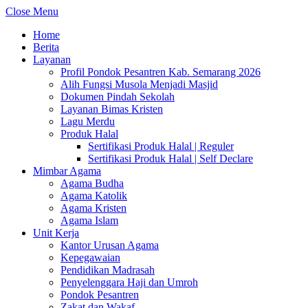
Close Menu
Home
Berita
Layanan
Profil Pondok Pesantren Kab. Semarang 2026
Alih Fungsi Musola Menjadi Masjid
Dokumen Pindah Sekolah
Layanan Bimas Kristen
Lagu Merdu
Produk Halal
Sertifikasi Produk Halal | Reguler
Sertifikasi Produk Halal | Self Declare
Mimbar Agama
Agama Budha
Agama Katolik
Agama Kristen
Agama Islam
Unit Kerja
Kantor Urusan Agama
Kepegawaian
Pendidikan Madrasah
Penyelenggara Haji dan Umroh
Pondok Pesantren
Zakat dan Wakaf