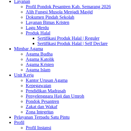
Layanan
Profil Pondok Pesantren Kab. Semarang 2026
Alih Fungsi Musola Menjadi Masjid
Dokumen Pindah Sekolah
Layanan Bimas Kristen
Lagu Merdu
Produk Halal
Sertifikasi Produk Halal | Reguler
Sertifikasi Produk Halal | Self Declare
Mimbar Agama
Agama Budha
Agama Katolik
Agama Kristen
Agama Islam
Unit Kerja
Kantor Urusan Agama
Kepegawaian
Pendidikan Madrasah
Penyelenggara Haji dan Umroh
Pondok Pesantren
Zakat dan Wakaf
Zona Integritas
Pelayanan Terpadu Satu Pintu
Profil
Profil Instansi