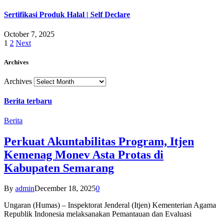
Sertifikasi Produk Halal | Self Declare
October 7, 2025
1
2
Next
Archives
Archives
Berita terbaru
Berita
Perkuat Akuntabilitas Program, Itjen
Kemenag Monev Asta Protas di
Kabupaten Semarang
By
admin
December 18, 2025
0
Ungaran (Humas) – Inspektorat Jenderal (Itjen) Kementerian Agama
Republik Indonesia melaksanakan Pemantauan dan Evaluasi