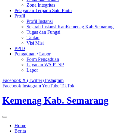
Zona Integritas
Pelayanan Terpadu Satu Pintu
Profil
Profil Instansi
Sejarah Instansi KanKemenag Kab Semarang
Tugas dan Fungsi
Tautan
Visi Misi
PPID
Pengaduan / Lapor
Form Pengaduan
Layanan WA PTSP
Lapor
Facebook
X (Twitter)
Instagram
Facebook
Instagram
YouTube
TikTok
Kemenag Kab. Semarang
Home
Berita