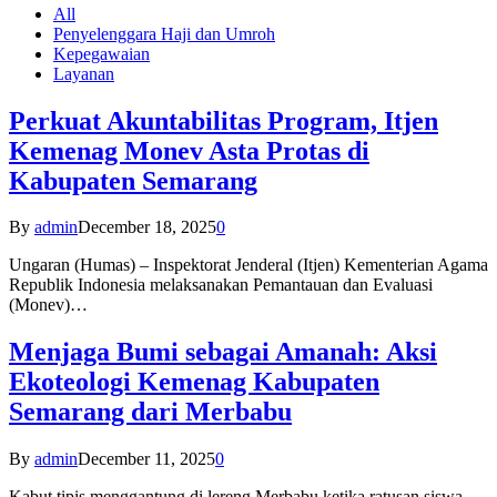
All
Penyelenggara Haji dan Umroh
Kepegawaian
Layanan
Perkuat Akuntabilitas Program, Itjen
Kemenag Monev Asta Protas di
Kabupaten Semarang
By
admin
December 18, 2025
0
Ungaran (Humas) – Inspektorat Jenderal (Itjen) Kementerian Agama
Republik Indonesia melaksanakan Pemantauan dan Evaluasi
(Monev)…
Menjaga Bumi sebagai Amanah: Aksi
Ekoteologi Kemenag Kabupaten
Semarang dari Merbabu
By
admin
December 11, 2025
0
Kabut tipis menggantung di lereng Merbabu ketika ratusan siswa-