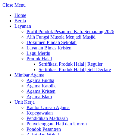
Close Menu
Home
Berita
Layanan
Profil Pondok Pesantren Kab. Semarang 2026
Alih Fungsi Musola Menjadi Masjid
Dokumen Pindah Sekolah
Layanan Bimas Kristen
Lagu Merdu
Produk Halal
Sertifikasi Produk Halal | Reguler
Sertifikasi Produk Halal | Self Declare
Mimbar Agama
Agama Budha
Agama Katolik
Agama Kristen
Agama Islam
Unit Kerja
Kantor Urusan Agama
Kepegawaian
Pendidikan Madrasah
Penyelenggara Haji dan Umroh
Pondok Pesantren
Zakat dan Wakaf