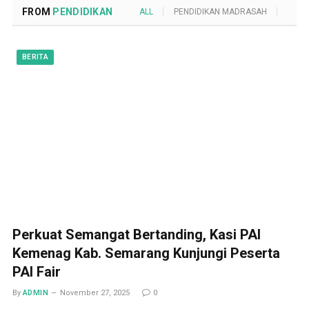
FROM
PENDIDIKAN
ALL
PENDIDIKAN MADRASAH
POND
BERITA
Perkuat Semangat Bertanding, Kasi PAI
Kemenag Kab. Semarang Kunjungi Peserta
PAI Fair
By
ADMIN
November 27, 2025
0