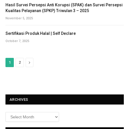
Hasil Survei Persepsi Anti Korupsi (SPAK) dan Survei Persepsi
Kualitas Pelayanan (SPKP) Triwulan 3 – 2025
November 5, 2025
Sertifikasi Produk Halal | Self Declare
October 7, 2025
N
1
2
e
x
t
ARCHIVES