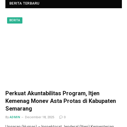
BERITA TERBARU
BERITA
Perkuat Akuntabilitas Program, Itjen
Kemenag Monev Asta Protas di Kabupaten
Semarang
By
ADMIN
December 18, 2025
0
Ungaran (Humas) – Inspektorat Jenderal (Itjen) Kementerian