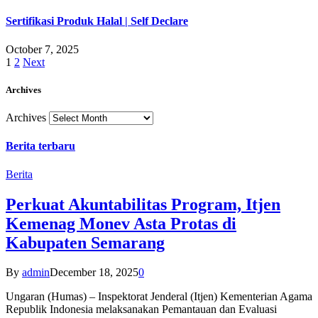
Sertifikasi Produk Halal | Self Declare
October 7, 2025
1
2
Next
Archives
Archives
Berita terbaru
Berita
Perkuat Akuntabilitas Program, Itjen
Kemenag Monev Asta Protas di
Kabupaten Semarang
By
admin
December 18, 2025
0
Ungaran (Humas) – Inspektorat Jenderal (Itjen) Kementerian Agama
Republik Indonesia melaksanakan Pemantauan dan Evaluasi