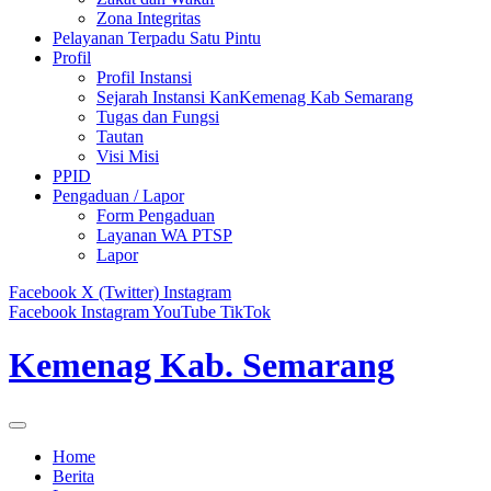
Zona Integritas
Pelayanan Terpadu Satu Pintu
Profil
Profil Instansi
Sejarah Instansi KanKemenag Kab Semarang
Tugas dan Fungsi
Tautan
Visi Misi
PPID
Pengaduan / Lapor
Form Pengaduan
Layanan WA PTSP
Lapor
Facebook
X (Twitter)
Instagram
Facebook
Instagram
YouTube
TikTok
Kemenag Kab. Semarang
Home
Berita