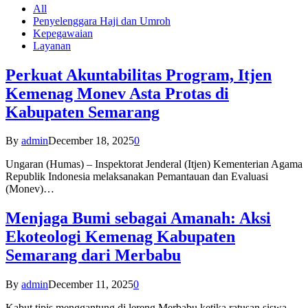
All
Penyelenggara Haji dan Umroh
Kepegawaian
Layanan
Perkuat Akuntabilitas Program, Itjen
Kemenag Monev Asta Protas di
Kabupaten Semarang
By
admin
December 18, 2025
0
Ungaran (Humas) – Inspektorat Jenderal (Itjen) Kementerian Agama
Republik Indonesia melaksanakan Pemantauan dan Evaluasi
(Monev)…
Menjaga Bumi sebagai Amanah: Aksi
Ekoteologi Kemenag Kabupaten
Semarang dari Merbabu
By
admin
December 11, 2025
0
Kabut tipis menggantung di lereng Merbabu ketika ratusan siswa-