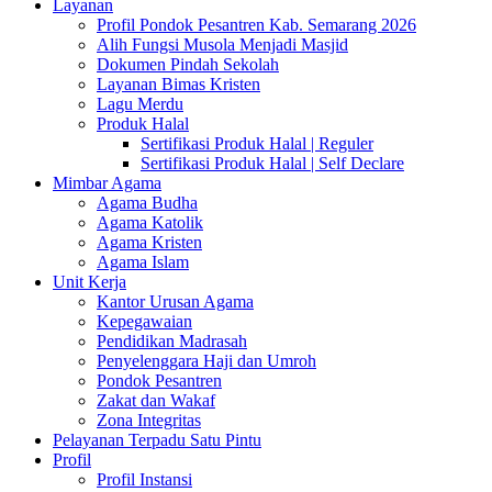
Layanan
Profil Pondok Pesantren Kab. Semarang 2026
Alih Fungsi Musola Menjadi Masjid
Dokumen Pindah Sekolah
Layanan Bimas Kristen
Lagu Merdu
Produk Halal
Sertifikasi Produk Halal | Reguler
Sertifikasi Produk Halal | Self Declare
Mimbar Agama
Agama Budha
Agama Katolik
Agama Kristen
Agama Islam
Unit Kerja
Kantor Urusan Agama
Kepegawaian
Pendidikan Madrasah
Penyelenggara Haji dan Umroh
Pondok Pesantren
Zakat dan Wakaf
Zona Integritas
Pelayanan Terpadu Satu Pintu
Profil
Profil Instansi