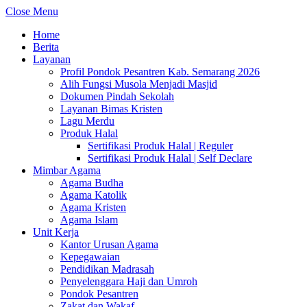
Close Menu
Home
Berita
Layanan
Profil Pondok Pesantren Kab. Semarang 2026
Alih Fungsi Musola Menjadi Masjid
Dokumen Pindah Sekolah
Layanan Bimas Kristen
Lagu Merdu
Produk Halal
Sertifikasi Produk Halal | Reguler
Sertifikasi Produk Halal | Self Declare
Mimbar Agama
Agama Budha
Agama Katolik
Agama Kristen
Agama Islam
Unit Kerja
Kantor Urusan Agama
Kepegawaian
Pendidikan Madrasah
Penyelenggara Haji dan Umroh
Pondok Pesantren
Zakat dan Wakaf