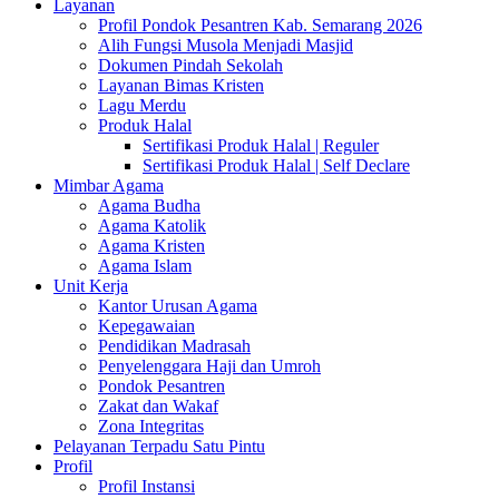
Layanan
Profil Pondok Pesantren Kab. Semarang 2026
Alih Fungsi Musola Menjadi Masjid
Dokumen Pindah Sekolah
Layanan Bimas Kristen
Lagu Merdu
Produk Halal
Sertifikasi Produk Halal | Reguler
Sertifikasi Produk Halal | Self Declare
Mimbar Agama
Agama Budha
Agama Katolik
Agama Kristen
Agama Islam
Unit Kerja
Kantor Urusan Agama
Kepegawaian
Pendidikan Madrasah
Penyelenggara Haji dan Umroh
Pondok Pesantren
Zakat dan Wakaf
Zona Integritas
Pelayanan Terpadu Satu Pintu
Profil
Profil Instansi