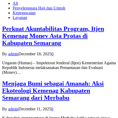
All
Penyelenggara Haji dan Umroh
Kepegawaian
Layanan
Perkuat Akuntabilitas Program, Itjen
Kemenag Monev Asta Protas di
Kabupaten Semarang
By
admin
December 18, 2025
0
Ungaran (Humas) – Inspektorat Jenderal (Itjen) Kementerian Agama
Republik Indonesia melaksanakan Pemantauan dan Evaluasi
(Monev)…
Menjaga Bumi sebagai Amanah: Aksi
Ekoteologi Kemenag Kabupaten
Semarang dari Merbabu
By
admin
December 11, 2025
0
Kabut tipis menggantung di lereng Merbabu ketika ratusan siswa-