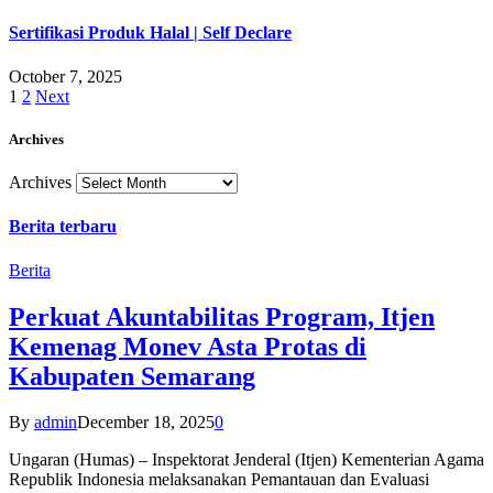
Sertifikasi Produk Halal | Self Declare
October 7, 2025
1
2
Next
Archives
Archives
Berita terbaru
Berita
Perkuat Akuntabilitas Program, Itjen
Kemenag Monev Asta Protas di
Kabupaten Semarang
By
admin
December 18, 2025
0
Ungaran (Humas) – Inspektorat Jenderal (Itjen) Kementerian Agama
Republik Indonesia melaksanakan Pemantauan dan Evaluasi