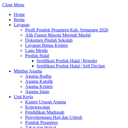
Close Menu
Home
Berita
Layanan
Profil Pondok Pesantren Kab. Semarang 2026
Alih Fungsi Musola Menjadi Masjid
Dokumen Pindah Sekolah
Layanan Bimas Kristen
Lagu Merdu
Produk Halal
Sertifikasi Produk Halal | Reguler
Sertifikasi Produk Halal | Self Declare
Mimbar Agama
Agama Budha
Agama Katolik
Agama Kristen
Agama Islam
Unit Kerja
Kantor Urusan Agama
Kepegawaian
Pendidikan Madrasah
Penyelenggara Haji dan Umroh
Pondok Pesantren
Zakat dan Wakaf