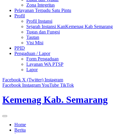
Zona Integritas
Pelayanan Terpadu Satu Pintu
Profil
Profil Instansi
Sejarah Instansi KanKemenag Kab Semarang
Tugas dan Fungsi
Tautan
Visi Misi
PPID
Pengaduan / Lapor
Form Pengaduan
Layanan WA PTSP
Lapor
Facebook
X (Twitter)
Instagram
Facebook
Instagram
YouTube
TikTok
Kemenag Kab. Semarang
Home
Berita