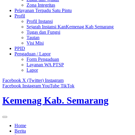
Zona Integritas
Pelayanan Terpadu Satu Pintu
Profil
Profil Instansi
Sejarah Instansi KanKemenag Kab Semarang
Tugas dan Fungsi
Tautan
Visi Misi
PPID
Pengaduan / Lapor
Form Pengaduan
Layanan WA PTSP
Lapor
Facebook
X (Twitter)
Instagram
Facebook
Instagram
YouTube
TikTok
Kemenag Kab. Semarang
Home
Berita