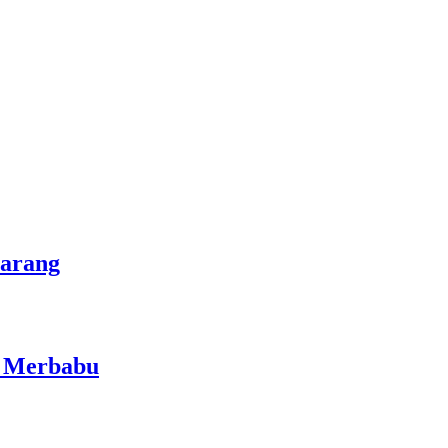
marang
i Merbabu