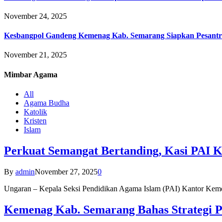
November 24, 2025
Kesbangpol Gandeng Kemenag Kab. Semarang Siapkan Pesantr
November 21, 2025
Mimbar
Agama
All
Agama Budha
Katolik
Kristen
Islam
Perkuat Semangat Bertanding, Kasi PAI 
By
admin
November 27, 2025
0
Ungaran – Kepala Seksi Pendidikan Agama Islam (PAI) Kantor K
Kemenag Kab. Semarang Bahas Strategi P