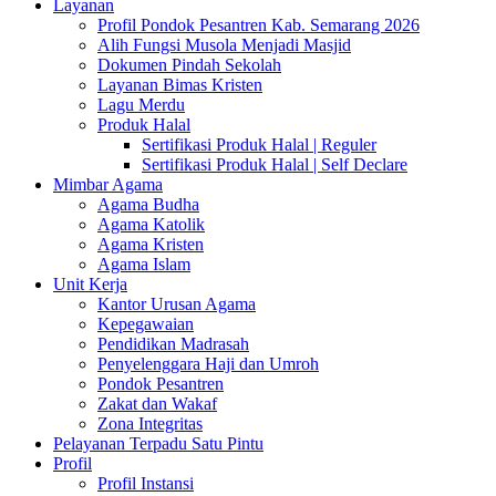
Layanan
Profil Pondok Pesantren Kab. Semarang 2026
Alih Fungsi Musola Menjadi Masjid
Dokumen Pindah Sekolah
Layanan Bimas Kristen
Lagu Merdu
Produk Halal
Sertifikasi Produk Halal | Reguler
Sertifikasi Produk Halal | Self Declare
Mimbar Agama
Agama Budha
Agama Katolik
Agama Kristen
Agama Islam
Unit Kerja
Kantor Urusan Agama
Kepegawaian
Pendidikan Madrasah
Penyelenggara Haji dan Umroh
Pondok Pesantren
Zakat dan Wakaf
Zona Integritas
Pelayanan Terpadu Satu Pintu
Profil
Profil Instansi