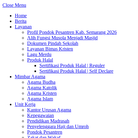
Close Menu
Home
Berita
Layanan
Profil Pondok Pesantren Kab. Semarang 2026
Alih Fungsi Musola Menjadi Masjid
Dokumen Pindah Sekolah
Layanan Bimas Kristen
Lagu Merdu
Produk Halal
Sertifikasi Produk Halal | Reguler
Sertifikasi Produk Halal | Self Declare
Mimbar Agama
Agama Budha
Agama Katolik
Agama Kristen
Agama Islam
Unit Kerja
Kantor Urusan Agama
Kepegawaian
Pendidikan Madrasah
Penyelenggara Haji dan Umroh
Pondok Pesantren
Zakat dan Wakaf