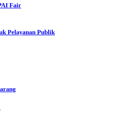
PAI Fair
uk Pelayanan Publik
marang
…