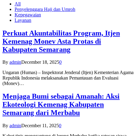
All
Penyelenggara Haji dan Umroh
Kepegawaian
Layanan
Perkuat Akuntabilitas Program, Itjen
Kemenag Monev Asta Protas di
Kabupaten Semarang
By
admin
December 18, 2025
0
Ungaran (Humas) – Inspektorat Jenderal (Itjen) Kementerian Agama
Republik Indonesia melaksanakan Pemantauan dan Evaluasi
(Monev)…
Menjaga Bumi sebagai Amanah: Aksi
Ekoteologi Kemenag Kabupaten
Semarang dari Merbabu
By
admin
December 11, 2025
0
Kabut tipis menggantung di lereng Merbabu ketika ratusan siswa-