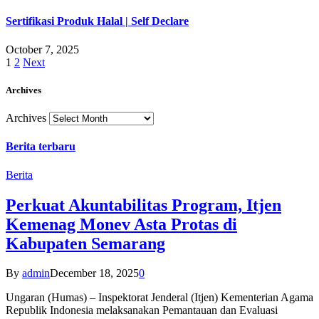
Sertifikasi Produk Halal | Self Declare
October 7, 2025
1
2
Next
Archives
Archives
Berita terbaru
Berita
Perkuat Akuntabilitas Program, Itjen
Kemenag Monev Asta Protas di
Kabupaten Semarang
By
admin
December 18, 2025
0
Ungaran (Humas) – Inspektorat Jenderal (Itjen) Kementerian Agama
Republik Indonesia melaksanakan Pemantauan dan Evaluasi