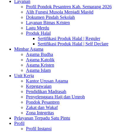
Layanan
Profil Pondok Pesantren Kab. Semarang 2026
Alih Fungsi Musola Menjadi Masjid
Dokumen Pindah Sekolah
Layanan Bimas Kristen
Lagu Merdu
Produk Halal
Sertifikasi Produk Halal | Reguler
Sertifikasi Produk Halal | Self Declare
Mimbar Agama
Agama Budha
Agama Katolik
Agama Kristen
Agama Islam
Unit Kerja
Kantor Urusan Agama
Kepegawaian
Pendidikan Madrasah
Penyelenggara Haji dan Umroh
Pondok Pesantren
Zakat dan Wakaf
Zona Integritas
Pelayanan Terpadu Satu Pintu
Profil
Profil Instansi