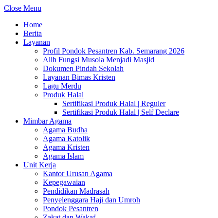
Close Menu
Home
Berita
Layanan
Profil Pondok Pesantren Kab. Semarang 2026
Alih Fungsi Musola Menjadi Masjid
Dokumen Pindah Sekolah
Layanan Bimas Kristen
Lagu Merdu
Produk Halal
Sertifikasi Produk Halal | Reguler
Sertifikasi Produk Halal | Self Declare
Mimbar Agama
Agama Budha
Agama Katolik
Agama Kristen
Agama Islam
Unit Kerja
Kantor Urusan Agama
Kepegawaian
Pendidikan Madrasah
Penyelenggara Haji dan Umroh
Pondok Pesantren
Zakat dan Wakaf