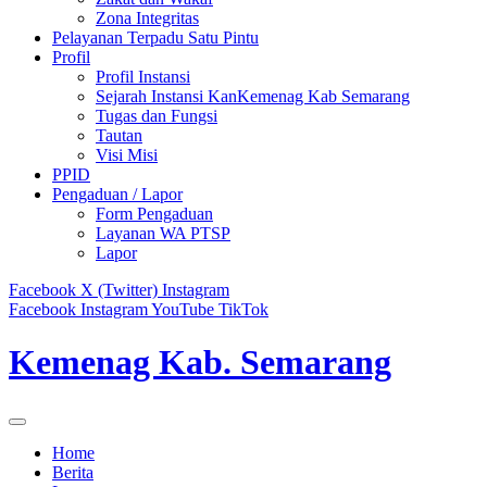
Zona Integritas
Pelayanan Terpadu Satu Pintu
Profil
Profil Instansi
Sejarah Instansi KanKemenag Kab Semarang
Tugas dan Fungsi
Tautan
Visi Misi
PPID
Pengaduan / Lapor
Form Pengaduan
Layanan WA PTSP
Lapor
Facebook
X (Twitter)
Instagram
Facebook
Instagram
YouTube
TikTok
Kemenag Kab. Semarang
Home
Berita