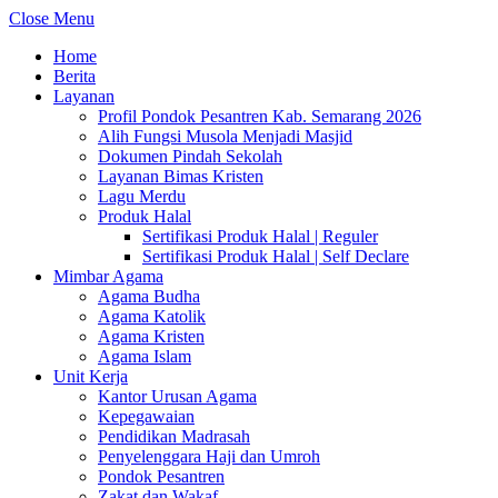
Close Menu
Home
Berita
Layanan
Profil Pondok Pesantren Kab. Semarang 2026
Alih Fungsi Musola Menjadi Masjid
Dokumen Pindah Sekolah
Layanan Bimas Kristen
Lagu Merdu
Produk Halal
Sertifikasi Produk Halal | Reguler
Sertifikasi Produk Halal | Self Declare
Mimbar Agama
Agama Budha
Agama Katolik
Agama Kristen
Agama Islam
Unit Kerja
Kantor Urusan Agama
Kepegawaian
Pendidikan Madrasah
Penyelenggara Haji dan Umroh
Pondok Pesantren
Zakat dan Wakaf