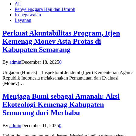
All
Penyelenggara Haji dan Umroh
Kepegawaian
Layanan
Perkuat Akuntabilitas Program, Itjen
Kemenag Monev Asta Protas di
Kabupaten Semarang
By
admin
December 18, 2025
0
Ungaran (Humas) – Inspektorat Jenderal (Itjen) Kementerian Agama
Republik Indonesia melaksanakan Pemantauan dan Evaluasi
(Monev)…
Menjaga Bumi sebagai Amanah: Aksi
Ekoteologi Kemenag Kabupaten
Semarang dari Merbabu
By
admin
December 11, 2025
0
Kabut tipis menggantung di lereng Merbabu ketika ratusan siswa-