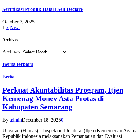
Sertifikasi Produk Halal | Self Declare
October 7, 2025
1
2
Next
Archives
Archives
Berita terbaru
Berita
Perkuat Akuntabilitas Program, Itjen
Kemenag Monev Asta Protas di
Kabupaten Semarang
By
admin
December 18, 2025
0
Ungaran (Humas) – Inspektorat Jenderal (Itjen) Kementerian Agama
Republik Indonesia melaksanakan Pemantauan dan Evaluasi