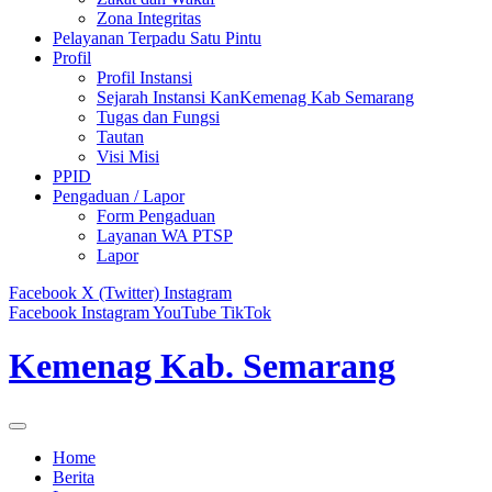
Zona Integritas
Pelayanan Terpadu Satu Pintu
Profil
Profil Instansi
Sejarah Instansi KanKemenag Kab Semarang
Tugas dan Fungsi
Tautan
Visi Misi
PPID
Pengaduan / Lapor
Form Pengaduan
Layanan WA PTSP
Lapor
Facebook
X (Twitter)
Instagram
Facebook
Instagram
YouTube
TikTok
Kemenag Kab. Semarang
Home
Berita