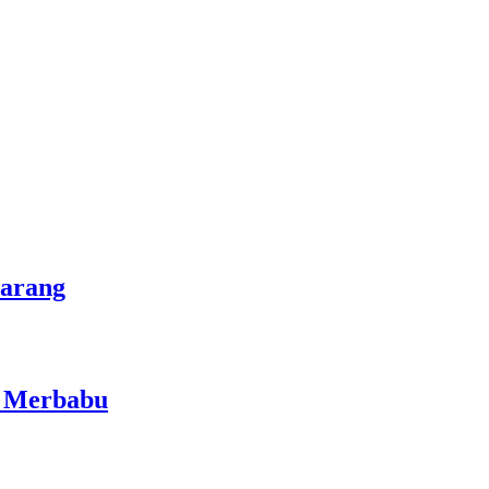
marang
i Merbabu