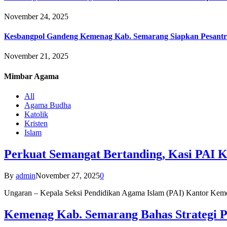
November 24, 2025
Kesbangpol Gandeng Kemenag Kab. Semarang Siapkan Pesantr
November 21, 2025
Mimbar
Agama
All
Agama Budha
Katolik
Kristen
Islam
Perkuat Semangat Bertanding, Kasi PAI 
By
admin
November 27, 2025
0
Ungaran – Kepala Seksi Pendidikan Agama Islam (PAI) Kantor K
Kemenag Kab. Semarang Bahas Strategi P