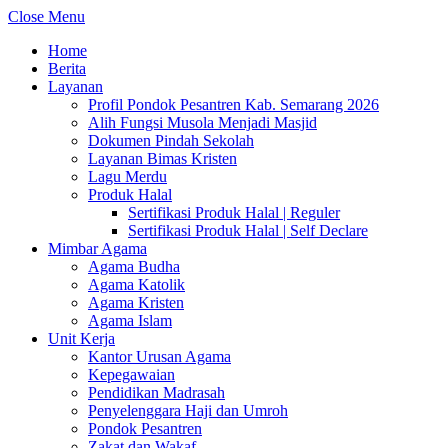
Close Menu
Home
Berita
Layanan
Profil Pondok Pesantren Kab. Semarang 2026
Alih Fungsi Musola Menjadi Masjid
Dokumen Pindah Sekolah
Layanan Bimas Kristen
Lagu Merdu
Produk Halal
Sertifikasi Produk Halal | Reguler
Sertifikasi Produk Halal | Self Declare
Mimbar Agama
Agama Budha
Agama Katolik
Agama Kristen
Agama Islam
Unit Kerja
Kantor Urusan Agama
Kepegawaian
Pendidikan Madrasah
Penyelenggara Haji dan Umroh
Pondok Pesantren
Zakat dan Wakaf