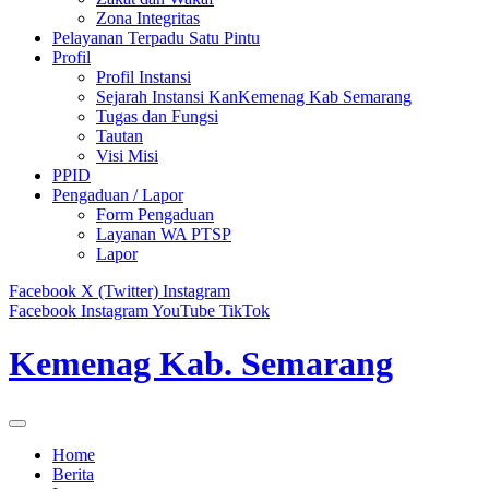
Zona Integritas
Pelayanan Terpadu Satu Pintu
Profil
Profil Instansi
Sejarah Instansi KanKemenag Kab Semarang
Tugas dan Fungsi
Tautan
Visi Misi
PPID
Pengaduan / Lapor
Form Pengaduan
Layanan WA PTSP
Lapor
Facebook
X (Twitter)
Instagram
Facebook
Instagram
YouTube
TikTok
Kemenag Kab. Semarang
Home
Berita