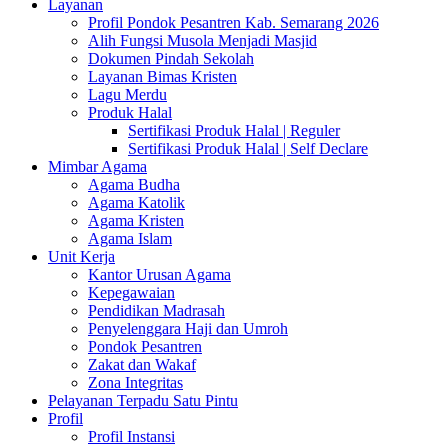
Layanan
Profil Pondok Pesantren Kab. Semarang 2026
Alih Fungsi Musola Menjadi Masjid
Dokumen Pindah Sekolah
Layanan Bimas Kristen
Lagu Merdu
Produk Halal
Sertifikasi Produk Halal | Reguler
Sertifikasi Produk Halal | Self Declare
Mimbar Agama
Agama Budha
Agama Katolik
Agama Kristen
Agama Islam
Unit Kerja
Kantor Urusan Agama
Kepegawaian
Pendidikan Madrasah
Penyelenggara Haji dan Umroh
Pondok Pesantren
Zakat dan Wakaf
Zona Integritas
Pelayanan Terpadu Satu Pintu
Profil
Profil Instansi