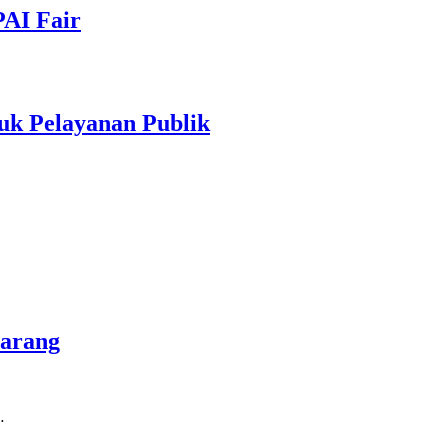
PAI Fair
uk Pelayanan Publik
marang
…