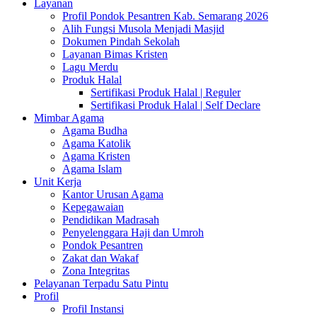
Layanan
Profil Pondok Pesantren Kab. Semarang 2026
Alih Fungsi Musola Menjadi Masjid
Dokumen Pindah Sekolah
Layanan Bimas Kristen
Lagu Merdu
Produk Halal
Sertifikasi Produk Halal | Reguler
Sertifikasi Produk Halal | Self Declare
Mimbar Agama
Agama Budha
Agama Katolik
Agama Kristen
Agama Islam
Unit Kerja
Kantor Urusan Agama
Kepegawaian
Pendidikan Madrasah
Penyelenggara Haji dan Umroh
Pondok Pesantren
Zakat dan Wakaf
Zona Integritas
Pelayanan Terpadu Satu Pintu
Profil
Profil Instansi