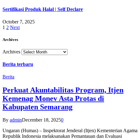
Sertifikasi Produk Halal | Self Declare
October 7, 2025
1
2
Next
Archives
Archives
Berita terbaru
Berita
Perkuat Akuntabilitas Program, Itjen
Kemenag Monev Asta Protas di
Kabupaten Semarang
By
admin
December 18, 2025
0
Ungaran (Humas) – Inspektorat Jenderal (Itjen) Kementerian Agama
Republik Indonesia melaksanakan Pemantauan dan Evaluasi