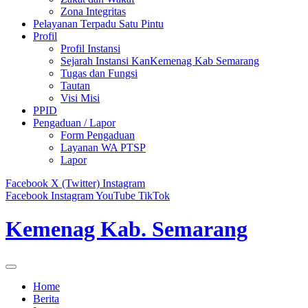
Zona Integritas
Pelayanan Terpadu Satu Pintu
Profil
Profil Instansi
Sejarah Instansi KanKemenag Kab Semarang
Tugas dan Fungsi
Tautan
Visi Misi
PPID
Pengaduan / Lapor
Form Pengaduan
Layanan WA PTSP
Lapor
Facebook
X (Twitter)
Instagram
Facebook
Instagram
YouTube
TikTok
Kemenag Kab. Semarang
Home
Berita