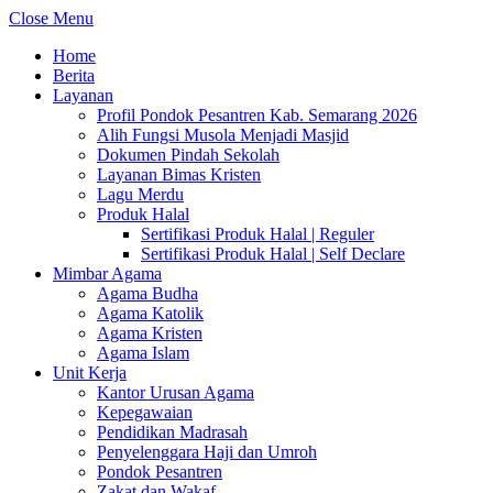
Close Menu
Home
Berita
Layanan
Profil Pondok Pesantren Kab. Semarang 2026
Alih Fungsi Musola Menjadi Masjid
Dokumen Pindah Sekolah
Layanan Bimas Kristen
Lagu Merdu
Produk Halal
Sertifikasi Produk Halal | Reguler
Sertifikasi Produk Halal | Self Declare
Mimbar Agama
Agama Budha
Agama Katolik
Agama Kristen
Agama Islam
Unit Kerja
Kantor Urusan Agama
Kepegawaian
Pendidikan Madrasah
Penyelenggara Haji dan Umroh
Pondok Pesantren
Zakat dan Wakaf