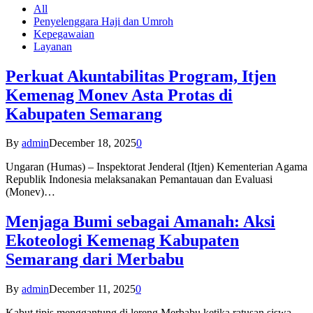
All
Penyelenggara Haji dan Umroh
Kepegawaian
Layanan
Perkuat Akuntabilitas Program, Itjen
Kemenag Monev Asta Protas di
Kabupaten Semarang
By
admin
December 18, 2025
0
Ungaran (Humas) – Inspektorat Jenderal (Itjen) Kementerian Agama
Republik Indonesia melaksanakan Pemantauan dan Evaluasi
(Monev)…
Menjaga Bumi sebagai Amanah: Aksi
Ekoteologi Kemenag Kabupaten
Semarang dari Merbabu
By
admin
December 11, 2025
0
Kabut tipis menggantung di lereng Merbabu ketika ratusan siswa-